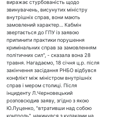
виражає стурбованість щодо
звинувачень, висунутих міністру
внутрішніх справ, вони мають
замовлений характер... Кабмін
звертається до ГПУ із заявою
припинити практики порушення
кримінальних справ за замовленням
політичних сил", - сказала вона 28
травня. Нагадаємо, 18 січня ц.р. після
закінчення засідання РНБО відбувся
конфлікт між міністром внутрішніх
справ і мером столиці. Після
інциденту Л.Черновецький
розповсюдив заяву, згідно з якою
Ю.Луценко, "втративши над собою
контроль", накинувся з кулаками на