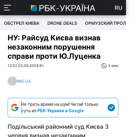
RU
ОБСТРЕЛ КИЕВА
DRONE DEALS
ОРМУЗСКИЙ ПРОЛИВ
НУ: Райсуд Києва визнав
незаконним порушення
справи проти Ю.Луценка
12:02 03.06.2008 Вт
3 мин
RBC.UA
Не трать время на шум! Читай только
суть из
РБК-Украина в Google
Подільський районний суд Києва 3
червня визнав незаконним