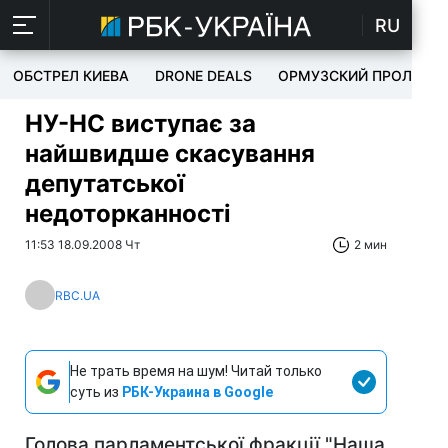
RU
ОБСТРЕЛ КИЕВА
DRONE DEALS
ОРМУЗСКИЙ ПРОЛИВ
НУ-НС виступає за
найшвидше скасування
депутатської
недоторканності
11:53 18.09.2008 Чт
2 мин
RBC.UA
Не трать время на шум! Читай только
суть из
РБК-Украина в Google
Голова парламентської фракції "Наша