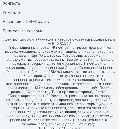
Контакты
Команда
Вакансии в РБК-Украина
Разместить рекламу
Идентификатор онлайн-медиа в Реестре субъектов в сфере медиа
— R40-05347
Информационный портал «РБК-Украина» имеет трехязычную
версию (украинскую, русскую и английскую), главная страница
портала –
https://www.rbc.ua
. Фотографии, изображения
принадлежат их правообладателям. Все фотографии на Портале,
авторами которых являются журналисты РБК-Украина,
размещены на условиях лицензии Creative Commons Attribution
4.0 International. Редакция РБК-Украина может не разделять точку
зрения авторов. Оценочные суждения не подлежат
опровержению и подтверждению их правдивости. За
достоверность и содержание рекламы ответственность несет
рекламодатель. Материалы, обозначенные плашкой: "Пресс-
релизы", "Спецпроект", "Партнерский материал", "Promo",
"Благотворительность", "Резонанс" размещаются на правах
рекламы и предназначены, как правило, для лиц, достигших 21-
летнего возраста. «Новости компании» – это информационный
формат, охватывающий новости, события и объявления,
связанные с деятельностью компаний, базирующиеся на
прессрелизах, выпускаемых самими компаниями, и за которые
редакция не несет ответственности. Онлайн-медиа «РБК-
Украина» предназначено для лиц от 21 года.
© ООО «УБТ», 2006-2026.