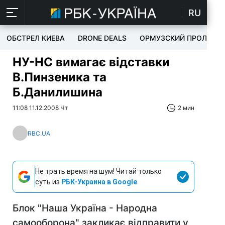
RU
ОБСТРЕЛ КИЕВА
DRONE DEALS
ОРМУЗСКИЙ ПРОЛИВ
НУ-НС вимагає відставки
В.Пинзеника та
Б.Данилишина
11:08 11.12.2008 Чт
2 мин
RBC.UA
Не трать время на шум! Читай только
суть из
РБК-Украина в Google
Блок "Наша Україна - Народна
самооборона" закликає відправити у