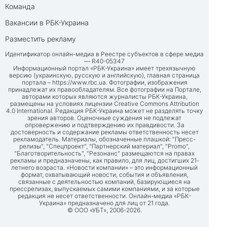
Команда
Вакансии в РБК-Украина
Разместить рекламу
Идентификатор онлайн-медиа в Реестре субъектов в сфере медиа
— R40-05347
Информационный портал «РБК-Украина» имеет трехязычную
версию (украинскую, русскую и английскую), главная страница
портала –
https://www.rbc.ua
. Фотографии, изображения
принадлежат их правообладателям. Все фотографии на Портале,
авторами которых являются журналисты РБК-Украина,
размещены на условиях лицензии Creative Commons Attribution
4.0 International. Редакция РБК-Украина может не разделять точку
зрения авторов. Оценочные суждения не подлежат
опровержению и подтверждению их правдивости. За
достоверность и содержание рекламы ответственность несет
рекламодатель. Материалы, обозначенные плашкой: "Пресс-
релизы", "Спецпроект", "Партнерский материал", "Promo",
"Благотворительность", "Резонанс" размещаются на правах
рекламы и предназначены, как правило, для лиц, достигших 21-
летнего возраста. «Новости компании» – это информационный
формат, охватывающий новости, события и объявления,
связанные с деятельностью компаний, базирующиеся на
прессрелизах, выпускаемых самими компаниями, и за которые
редакция не несет ответственности. Онлайн-медиа «РБК-
Украина» предназначено для лиц от 21 года.
© ООО «УБТ», 2006-2026.