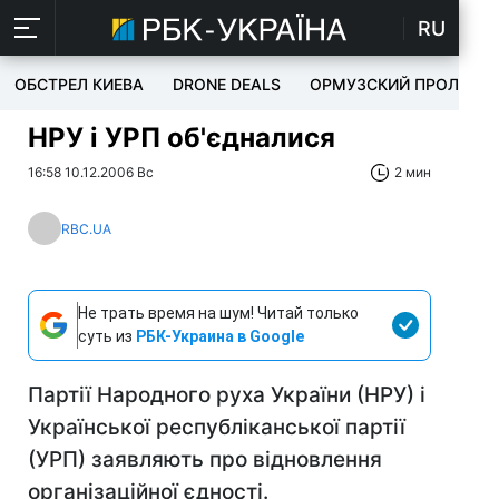
RU
ОБСТРЕЛ КИЕВА
DRONE DEALS
ОРМУЗСКИЙ ПРОЛИВ
НРУ і УРП об'єдналися
16:58 10.12.2006 Вс
2 мин
RBC.UA
Не трать время на шум! Читай только
суть из
РБК-Украина в Google
Партії Народного руха України (НРУ) і
Української республіканської партії
(УРП) заявляють про відновлення
організаційної єдності.