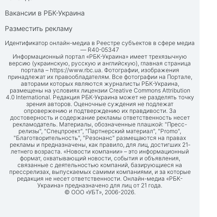
Вакансии в РБК-Украина
Разместить рекламу
Идентификатор онлайн-медиа в Реестре субъектов в сфере медиа
— R40-05347
Информационный портал «РБК-Украина» имеет трехязычную
версию (украинскую, русскую и английскую), главная страница
портала –
https://www.rbc.ua
. Фотографии, изображения
принадлежат их правообладателям. Все фотографии на Портале,
авторами которых являются журналисты РБК-Украина,
размещены на условиях лицензии Creative Commons Attribution
4.0 International. Редакция РБК-Украина может не разделять точку
зрения авторов. Оценочные суждения не подлежат
опровержению и подтверждению их правдивости. За
достоверность и содержание рекламы ответственность несет
рекламодатель. Материалы, обозначенные плашкой: "Пресс-
релизы", "Спецпроект", "Партнерский материал", "Promo",
"Благотворительность", "Резонанс" размещаются на правах
рекламы и предназначены, как правило, для лиц, достигших 21-
летнего возраста. «Новости компании» – это информационный
формат, охватывающий новости, события и объявления,
связанные с деятельностью компаний, базирующиеся на
прессрелизах, выпускаемых самими компаниями, и за которые
редакция не несет ответственности. Онлайн-медиа «РБК-
Украина» предназначено для лиц от 21 года.
© ООО «УБТ», 2006-2026.