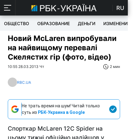
RU
ОБЩЕСТВО
ОБРАЗОВАНИЕ
ДЕНЬГИ
ИЗМЕНЕНИЯ
Новий McLaren випробували
на найвищому перевалі
Скелястих гір (фото, відео)
10:55 28.03.2013 Чт
2 мин
RBC.UA
Не трать время на шум! Читай только
суть из
РБК-Украина в Google
Спорткар McLaren 12C Spider на
цьому тижні офіційно надійшов у