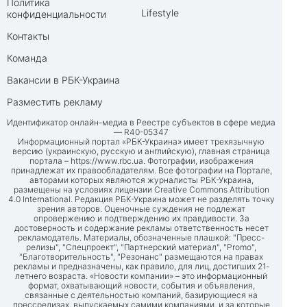
Политика
Lifestyle
конфиденциальности
Контакты
Команда
Вакансии в РБК-Украина
Разместить рекламу
Идентификатор онлайн-медиа в Реестре субъектов в сфере медиа
— R40-05347
Информационный портал «РБК-Украина» имеет трехязычную
версию (украинскую, русскую и английскую), главная страница
портала –
https://www.rbc.ua
. Фотографии, изображения
принадлежат их правообладателям. Все фотографии на Портале,
авторами которых являются журналисты РБК-Украина,
размещены на условиях лицензии Creative Commons Attribution
4.0 International. Редакция РБК-Украина может не разделять точку
зрения авторов. Оценочные суждения не подлежат
опровержению и подтверждению их правдивости. За
достоверность и содержание рекламы ответственность несет
рекламодатель. Материалы, обозначенные плашкой: "Пресс-
релизы", "Спецпроект", "Партнерский материал", "Promo",
"Благотворительность", "Резонанс" размещаются на правах
рекламы и предназначены, как правило, для лиц, достигших 21-
летнего возраста. «Новости компании» – это информационный
формат, охватывающий новости, события и объявления,
связанные с деятельностью компаний, базирующиеся на
прессрелизах, выпускаемых самими компаниями, и за которые