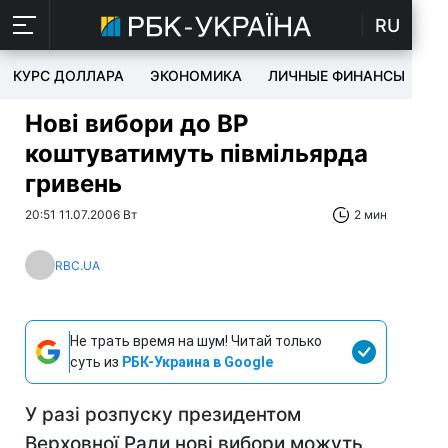
RU
КУРС ДОЛЛАРА
ЭКОНОМИКА
ЛИЧНЫЕ ФИНАНСЫ
T
Нові вибори до ВР
коштуватимуть півмільярда
гривень
20:51 11.07.2006 Вт
2 мин
RBC.UA
Не трать время на шум! Читай только
суть из
РБК-Украина в Google
У разі розпуску президентом
Верховної Ради нові вибори можуть