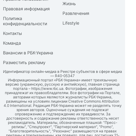
Жизнь
Правовая информация
Развлечения
Политика
Lifestyle
конфиденциальности
Контакты
Команда
Вакансии в РБК-Украина
Разместить рекламу
Идентификатор онлайн-медиа в Реестре субъектов в сфере медиа
— R40-05347
Информационный портал «РБК-Украина» имеет трехязычную
версию (украинскую, русскую и английскую), главная страница
портала –
https://www.rbc.ua
. Фотографии, изображения
принадлежат их правообладателям. Все фотографии на Портале,
авторами которых являются журналисты РБК-Украина,
размещены на условиях лицензии Creative Commons Attribution
4.0 International. Редакция РБК-Украина может не разделять точку
зрения авторов. Оценочные суждения не подлежат
опровержению и подтверждению их правдивости. За
достоверность и содержание рекламы ответственность несет
рекламодатель. Материалы, обозначенные плашкой: "Пресс-
релизы", "Спецпроект", "Партнерский материал", "Promo",
"Благотворительность", "Резонанс" размещаются на правах
рекламы и предназначены, как правило, для лиц, достигших 21-