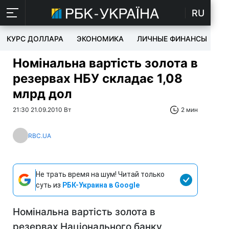
RU
КУРС ДОЛЛАРА
ЭКОНОМИКА
ЛИЧНЫЕ ФИНАНСЫ
T
Номінальна вартість золота в
резервах НБУ складає 1,08
млрд дол
21:30 21.09.2010 Вт
2 мин
RBC.UA
Не трать время на шум! Читай только
суть из
РБК-Украина в Google
Номінальна вартість золота в
резервах Національного банку