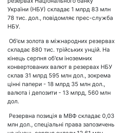
резервах Національного банку
України (НБУ) складає 1 млрд 83 млн
78 тис. дол., повідомляє прес-служба
НБУ.
Об'єм золота в міжнародних резервах
складає 880 тис. трійських унцій. На
кінець серпня об'єм іноземних
конвертованих валют в резервах НБУ
склав 31 млрд 595 млн дол., зокрема
цінні папери - 18 млрд 35 млн дол.,
валюта і депозити - 13 млрд, 560 млн
дол.
Резервна позиція в МВФ складає 0,03
млн дол., спеціальні права запозичень