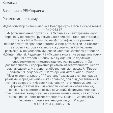
Команда
Вакансии в РБК-Украина
Разместить рекламу
Идентификатор онлайн-медиа в Реестре субъектов в сфере медиа
— R40-05347
Информационный портал «РБК-Украина» имеет трехязычную
версию (украинскую, русскую и английскую), главная страница
портала –
https://www.rbc.ua
. Фотографии, изображения
принадлежат их правообладателям. Все фотографии на Портале,
авторами которых являются журналисты РБК-Украина,
размещены на условиях лицензии Creative Commons Attribution
4.0 International. Редакция РБК-Украина может не разделять точку
зрения авторов. Оценочные суждения не подлежат
опровержению и подтверждению их правдивости. За
достоверность и содержание рекламы ответственность несет
рекламодатель. Материалы, обозначенные плашкой: "Пресс-
релизы", "Спецпроект", "Партнерский материал", "Promo",
"Благотворительность", "Резонанс" размещаются на правах
рекламы и предназначены, как правило, для лиц, достигших 21-
летнего возраста. «Новости компании» – это информационный
формат, охватывающий новости, события и объявления,
связанные с деятельностью компаний, базирующиеся на
прессрелизах, выпускаемых самими компаниями, и за которые
редакция не несет ответственности. Онлайн-медиа «РБК-
Украина» предназначено для лиц от 21 года.
© ООО «УБТ», 2006-2026.