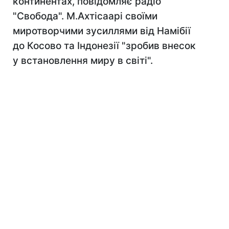
континентах, повідомляє радіо
"Свобода". М.Ахтісаарі своїми
миротворчими зусиллями від Намібії
до Косово та Індонезії "зробив внесок
у встановлення миру в світі".