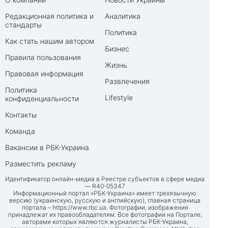
Редакционная политика и
Аналитика
стандарты
Политика
Как стать нашим автором
Бизнес
Правила пользования
Жизнь
Правовая информация
Развлечения
Политика
Lifestyle
конфиденциальности
Контакты
Команда
Вакансии в РБК-Украина
Разместить рекламу
Идентификатор онлайн-медиа в Реестре субъектов в сфере медиа
— R40-05347
Информационный портал «РБК-Украина» имеет трехязычную
версию (украинскую, русскую и английскую), главная страница
портала –
https://www.rbc.ua
. Фотографии, изображения
принадлежат их правообладателям. Все фотографии на Портале,
авторами которых являются журналисты РБК-Украина,