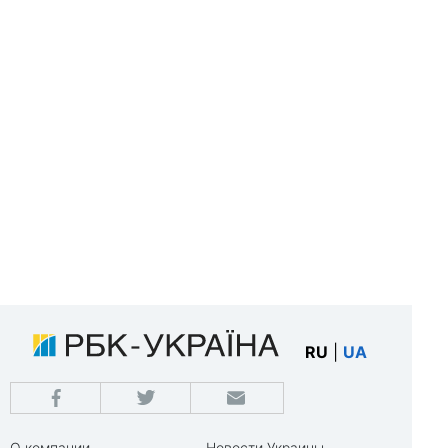
RU
|
UA
О компании
Новости Украины