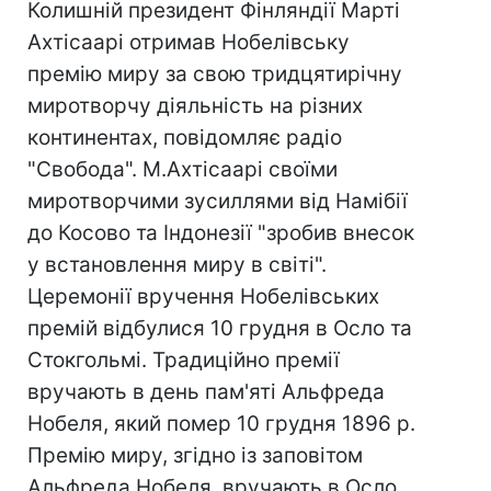
Колишній президент Фінляндії Марті
Ахтісаарі отримав Нобелівську
премію миру за свою тридцятирічну
миротворчу діяльність на різних
континентах, повідомляє радіо
"Свобода". М.Ахтісаарі своїми
миротворчими зусиллями від Намібії
до Косово та Індонезії "зробив внесок
у встановлення миру в світі".
Церемонії вручення Нобелівських
премій відбулися 10 грудня в Осло та
Стокгольмі. Традиційно премії
вручають в день пам'яті Альфреда
Нобеля, який помер 10 грудня 1896 р.
Премію миру, згідно із заповітом
Альфреда Нобеля, вручають в Осло.