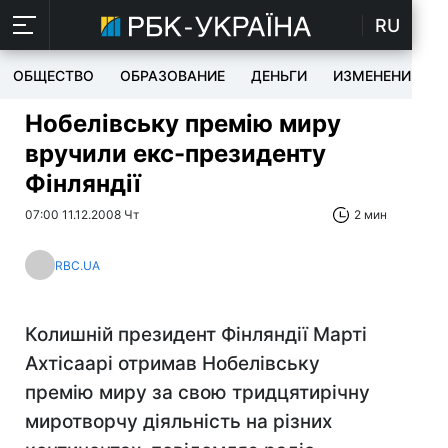
RU
ОБЩЕСТВО
ОБРАЗОВАНИЕ
ДЕНЬГИ
ИЗМЕНЕНИЯ
Нобелівську премію миру
вручили екс-президенту
Фінляндії
07:00 11.12.2008 Чт
2 мин
RBC.UA
Колишній президент Фінляндії Марті
Ахтісаарі отримав Нобелівську
премію миру за свою тридцятирічну
миротворчу діяльність на різних