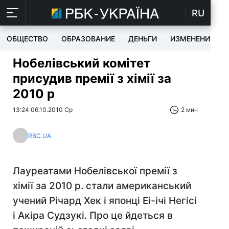
RU
ОБЩЕСТВО
ОБРАЗОВАНИЕ
ДЕНЬГИ
ИЗМЕНЕНИЯ
Нобелівський комітет
присудив премії з хімії за
2010 р
13:24 06.10.2010 Ср
2 мин
RBC.UA
Лауреатами Нобелівської премії з
хімії за 2010 р. стали американський
учений Річард Хек і японці Еі-ічі Негісі
і Акіра Судзукі. Про це йдеться в