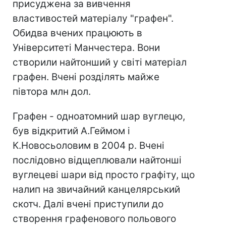
присуджена за вивчення
властивостей матеріалу "графен".
Обидва вчених працюють в
Університеті Манчестера. Вони
створили найтонший у світі матеріал
графен. Вчені розділять майже
півтора млн дол.
Графен - одноатомний шар вуглецю,
був відкритий А.Геймом і
К.Новосьоловим в 2004 р. Вчені
послідовно відщеплювали найтонші
вуглецеві шари від просто графіту, що
налип на звичайний канцелярський
скотч. Далі вчені приступили до
створення графенового польового