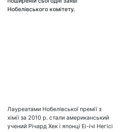
поширеній сьогодні заяві
Нобелівського комітету.
Лауреатами Нобелівської премії з
хімії за 2010 р. стали американський
учений Річард Хек і японці Еі-ічі Негісі