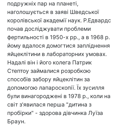
подружніх пар на планеті,
наголошується в заяві Шведської
королівської академії наук. Р.Едвардс
почав досліджувати проблеми
фертильності в 1950-х рр., а в 1968 р.
йому вдалося домогтися запліднення
яйцеклітини в лабораторних умовах.
Надалі він і його колега Патрик
Стептоу займалися розробкою
способів забору яйцеклітин за
допомогою лапароскопії. Їх зусилля
були винагороджені в 1978 р., коли на
світ з'явилася перша "дитина з
пробірки" - здорова дівчинка Луїза
Браун.