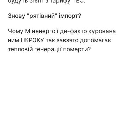
будуть зняті з тарифу ТЕС.
Знову "рятівний" імпорт?
Чому Міненерго і де-факто курована
ним НКРЭКУ так завзято допомагає
тепловій генерації померти?