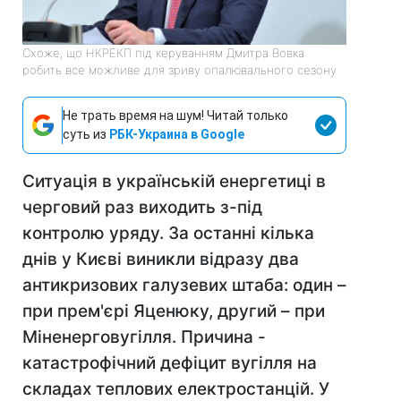
Схоже, що НКРЕКП під керуванням Дмитра Вовка
робить все можливе для зриву опалювального сезону
Не трать время на шум! Читай только
суть из
РБК-Украина в Google
Ситуація в українській енергетиці в
черговий раз виходить з-під
контролю уряду. За останні кілька
днів у Києві виникли відразу два
антикризових галузевих штаба: один –
при прем'єрі Яценюку, другий – при
Міненерговугілля. Причина -
катастрофічний дефіцит вугілля на
складах теплових електростанцій. У