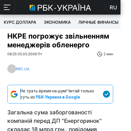
RU
КУРС ДОЛЛАРА
ЭКОНОМИКА
ЛИЧНЫЕ ФИНАНСЫ
T
НКРЕ погрожує звільненням
менеджерів обленерго
08:25 05.05.2006 Пт
2 мин
RBC.UA
Не трать время на шум! Читай только
суть из
РБК-Украина в Google
Загальна сума заборгованості
компаній перед ДП "Енергоринок"
складає 18 млрд грн., повідомив