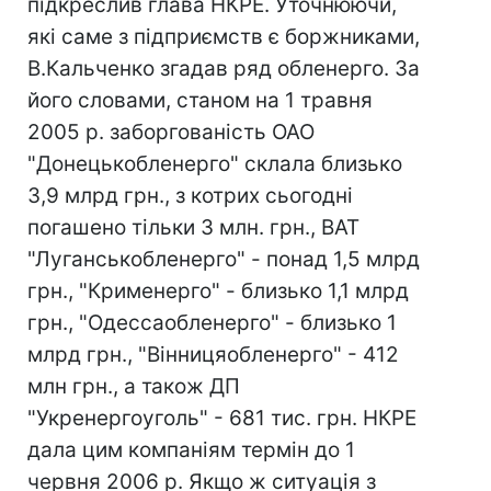
підкреслив глава НКРЕ. Уточнюючи,
які саме з підприємств є боржниками,
В.Кальченко згадав ряд обленерго. За
його словами, станом на 1 травня
2005 р. заборгованість ОАО
"Донецькобленерго" склала близько
3,9 млрд грн., з котрих сьогодні
погашено тільки 3 млн. грн., ВАТ
"Луганськобленерго" - понад 1,5 млрд
грн., "Крименерго" - близько 1,1 млрд
грн., "Одессаобленерго" - близько 1
млрд грн., "Вінницяобленерго" - 412
млн грн., а також ДП
"Укренергоуголь" - 681 тис. грн. НКРЕ
дала цим компаніям термін до 1
червня 2006 р. Якщо ж ситуація з