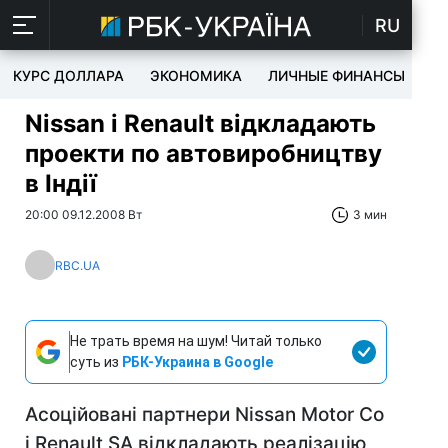
RU
КУРС ДОЛЛАРА
ЭКОНОМИКА
ЛИЧНЫЕ ФИНАНСЫ
T
Nissan і Renault відкладають
проекти по автовиробництву
в Індії
20:00 09.12.2008 Вт
3 мин
RBC.UA
Не трать время на шум! Читай только
суть из
РБК-Украина в Google
Асоційовані партнери Nissan Motor Co
і Renault SA відкладають реалізацію