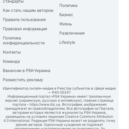
стандарты
Политика
Как стать нашим автором
Бизнес
Правила пользования
Жизнь
Правовая информация
Развлечения
Политика
Lifestyle
конфиденциальности
Контакты
Команда
Вакансии в РБК-Украина
Разместить рекламу
Идентификатор онлайн-медиа в Реестре субъектов в сфере медиа
— R40-05347
Информационный портал «РБК-Украина» имеет трехязычную
версию (украинскую, русскую и английскую), главная страница
портала –
https://www.rbc.ua
. Фотографии, изображения
принадлежат их правообладателям. Все фотографии на Портале,
авторами которых являются журналисты РБК-Украина,
размещены на условиях лицензии Creative Commons Attribution
4.0 International. Редакция РБК-Украина может не разделять точку
зрения авторов. Оценочные суждения не подлежат
опровержению и подтверждению их правдивости. За