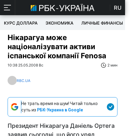
RU
КУРС ДОЛЛАРА
ЭКОНОМИКА
ЛИЧНЫЕ ФИНАНСЫ
T
Нікарагуа може
націоналізувати активи
іспанської компанії Fenosa
10:38 25.05.2008 Вс
2 мин
RBC.UA
Не трать время на шум! Читай только
суть из
РБК-Украина в Google
Президент Нікарагуа Даніель Ортега
заявив сьогодні, що його уряд