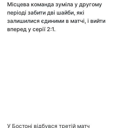
Місцева команда зуміла у другому
періоді забити дві шайби, які
залишилися єдиними в матчі, і вийти
вперед у серії 2:1.
У Бостоні відбувся третій матч