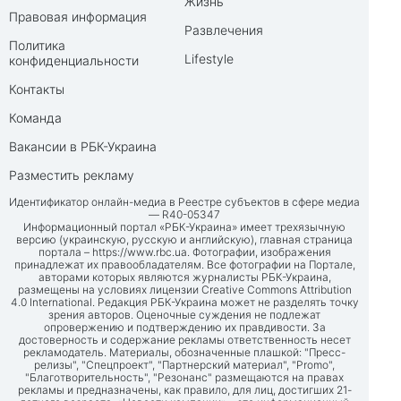
Жизнь
Правовая информация
Развлечения
Политика
Lifestyle
конфиденциальности
Контакты
Команда
Вакансии в РБК-Украина
Разместить рекламу
Идентификатор онлайн-медиа в Реестре субъектов в сфере медиа
— R40-05347
Информационный портал «РБК-Украина» имеет трехязычную
версию (украинскую, русскую и английскую), главная страница
портала –
https://www.rbc.ua
. Фотографии, изображения
принадлежат их правообладателям. Все фотографии на Портале,
авторами которых являются журналисты РБК-Украина,
размещены на условиях лицензии Creative Commons Attribution
4.0 International. Редакция РБК-Украина может не разделять точку
зрения авторов. Оценочные суждения не подлежат
опровержению и подтверждению их правдивости. За
достоверность и содержание рекламы ответственность несет
рекламодатель. Материалы, обозначенные плашкой: "Пресс-
релизы", "Спецпроект", "Партнерский материал", "Promo",
"Благотворительность", "Резонанс" размещаются на правах
рекламы и предназначены, как правило, для лиц, достигших 21-