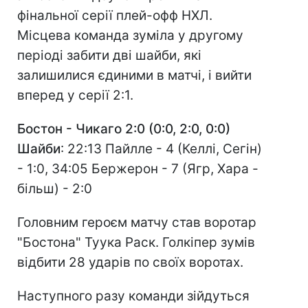
фінальної серії плей-офф НХЛ.
Місцева команда зуміла у другому
періоді забити дві шайби, які
залишилися єдиними в матчі, і вийти
вперед у серії 2:1.
Бостон - Чикаго 2:0 (0:0, 2:0, 0:0)
Шайби
: 22:13 Пайлле - 4 (Келлі, Сегін)
- 1:0, 34:05 Бержерон - 7 (Ягр, Хара -
більш) - 2:0
Головним героєм матчу став воротар
"Бостона" Туука Раск. Голкіпер зумів
відбити 28 ударів по своїх воротах.
Наступного разу команди зійдуться