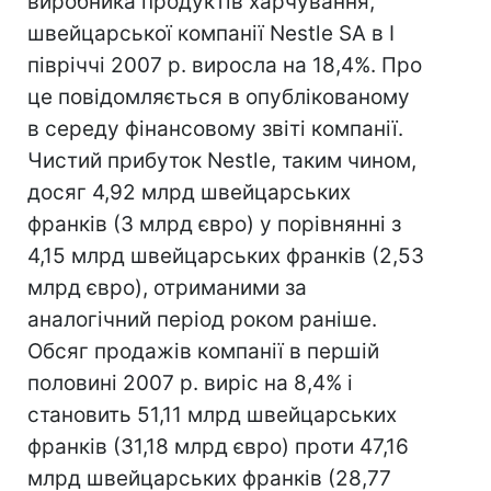
виробника продуктів харчування,
швейцарської компанії Nestle SA в I
півріччі 2007 р. виросла на 18,4%. Про
це повідомляється в опублікованому
в середу фінансовому звіті компанії.
Чистий прибуток Nestle, таким чином,
досяг 4,92 млрд швейцарських
франків (3 млрд євро) у порівнянні з
4,15 млрд швейцарських франків (2,53
млрд євро), отриманими за
аналогічний період роком раніше.
Обсяг продажів компанії в першій
половині 2007 р. виріс на 8,4% і
становить 51,11 млрд швейцарських
франків (31,18 млрд євро) проти 47,16
млрд швейцарських франків (28,77