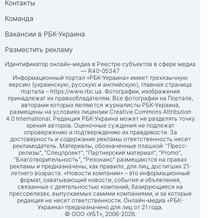
Контакты
Команда
Вакансии в РБК-Украина
Разместить рекламу
Идентификатор онлайн-медиа в Реестре субъектов в сфере медиа
— R40-05347
Информационный портал «РБК-Украина» имеет трехязычную
версию (украинскую, русскую и английскую), главная страница
портала –
https://www.rbc.ua
. Фотографии, изображения
принадлежат их правообладателям. Все фотографии на Портале,
авторами которых являются журналисты РБК-Украина,
размещены на условиях лицензии Creative Commons Attribution
4.0 International. Редакция РБК-Украина может не разделять точку
зрения авторов. Оценочные суждения не подлежат
опровержению и подтверждению их правдивости. За
достоверность и содержание рекламы ответственность несет
рекламодатель. Материалы, обозначенные плашкой: "Пресс-
релизы", "Спецпроект", "Партнерский материал", "Promo",
"Благотворительность", "Резонанс" размещаются на правах
рекламы и предназначены, как правило, для лиц, достигших 21-
летнего возраста. «Новости компании» – это информационный
формат, охватывающий новости, события и объявления,
связанные с деятельностью компаний, базирующиеся на
прессрелизах, выпускаемых самими компаниями, и за которые
редакция не несет ответственности. Онлайн-медиа «РБК-
Украина» предназначено для лиц от 21 года.
© ООО «УБТ», 2006-2026.