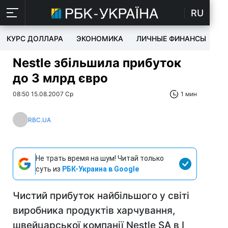
RU
КУРС ДОЛЛАРА
ЭКОНОМИКА
ЛИЧНЫЕ ФИНАНСЫ
T
Nestle збільшила прибуток
до 3 млрд євро
08:50 15.08.2007 Ср
1 мин
RBC.UA
Не трать время на шум! Читай только
суть из
РБК-Украина в Google
Чистий прибуток найбільшого у світі
виробника продуктів харчування,
швейцарської компанії Nestle SA в I