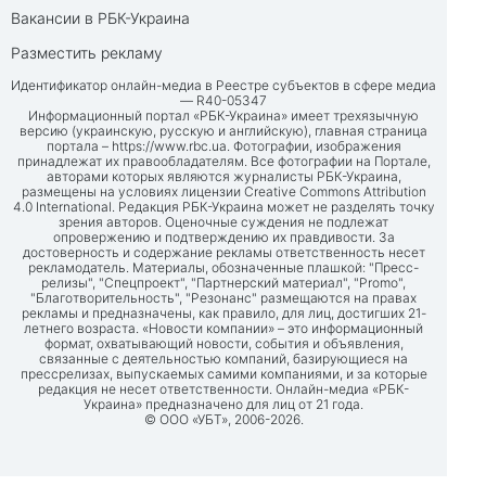
Вакансии в РБК-Украина
Разместить рекламу
Идентификатор онлайн-медиа в Реестре субъектов в сфере медиа
— R40-05347
Информационный портал «РБК-Украина» имеет трехязычную
версию (украинскую, русскую и английскую), главная страница
портала –
https://www.rbc.ua
. Фотографии, изображения
принадлежат их правообладателям. Все фотографии на Портале,
авторами которых являются журналисты РБК-Украина,
размещены на условиях лицензии Creative Commons Attribution
4.0 International. Редакция РБК-Украина может не разделять точку
зрения авторов. Оценочные суждения не подлежат
опровержению и подтверждению их правдивости. За
достоверность и содержание рекламы ответственность несет
рекламодатель. Материалы, обозначенные плашкой: "Пресс-
релизы", "Спецпроект", "Партнерский материал", "Promo",
"Благотворительность", "Резонанс" размещаются на правах
рекламы и предназначены, как правило, для лиц, достигших 21-
летнего возраста. «Новости компании» – это информационный
формат, охватывающий новости, события и объявления,
связанные с деятельностью компаний, базирующиеся на
прессрелизах, выпускаемых самими компаниями, и за которые
редакция не несет ответственности. Онлайн-медиа «РБК-
Украина» предназначено для лиц от 21 года.
© ООО «УБТ», 2006-2026.