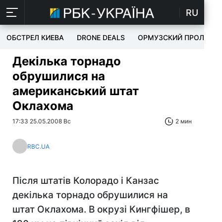
RU
ОБСТРЕЛ КИЕВА
DRONE DEALS
ОРМУЗСКИЙ ПРОЛИВ
Декілька торнадо
обрушилися на
американський штат
Оклахома
17:33 25.05.2008 Вс
2 мин
RBC.UA
Після штатів Колорадо і Канзас
декілька торнадо обрушилися на
штат Оклахома. В окрузі Кингфішер, в