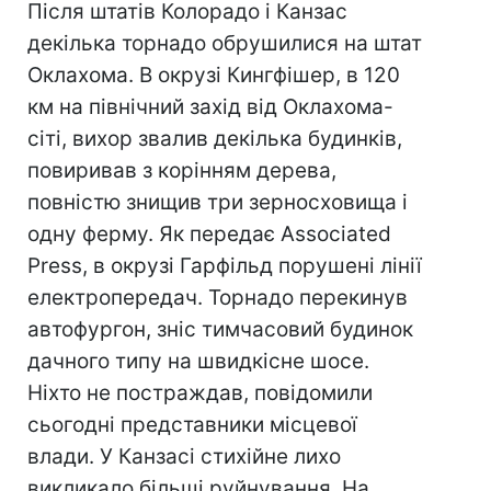
Після штатів Колорадо і Канзас
декілька торнадо обрушилися на штат
Оклахома. В окрузі Кингфішер, в 120
км на північний захід від Оклахома-
сіті, вихор звалив декілька будинків,
повиривав з корінням дерева,
повністю знищив три зерносховища і
одну ферму. Як передає Associated
Press, в окрузі Гарфільд порушені лінії
електропередач. Торнадо перекинув
автофургон, зніс тимчасовий будинок
дачного типу на швидкісне шосе.
Ніхто не постраждав, повідомили
сьогодні представники місцевої
влади. У Канзасі стихійне лихо
викликало більші руйнування. На