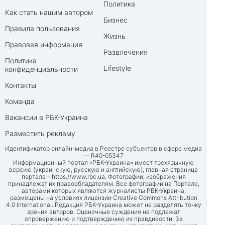
Политика
Как стать нашим автором
Бизнес
Правила пользования
Жизнь
Правовая информация
Развлечения
Политика
Lifestyle
конфиденциальности
Контакты
Команда
Вакансии в РБК-Украина
Разместить рекламу
Идентификатор онлайн-медиа в Реестре субъектов в сфере медиа
— R40-05347
Информационный портал «РБК-Украина» имеет трехязычную
версию (украинскую, русскую и английскую), главная страница
портала –
https://www.rbc.ua
. Фотографии, изображения
принадлежат их правообладателям. Все фотографии на Портале,
авторами которых являются журналисты РБК-Украина,
размещены на условиях лицензии Creative Commons Attribution
4.0 International. Редакция РБК-Украина может не разделять точку
зрения авторов. Оценочные суждения не подлежат
опровержению и подтверждению их правдивости. За