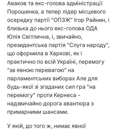
Аваков та екс-голова адміністрації
Порошенка, а тепер лідер місцевого
осередку партії "ОПЗЖ" Ігор Райнин, і
близька до нього екс-голова ОДА
Юлія Світлична, і, звичайно,
президентська партія "Слуга народу",
що оформила в Харкові, як і
практично по всій Україні, перемогу
"за явною перевагою" на
парламентських виборах Але для
будь-якої зі згаданих сил гра "на
перемогу" проти Кернеса -
надзвичайно дорога авантюра з
примарними шансами.
У якій, до того ж, немає явної