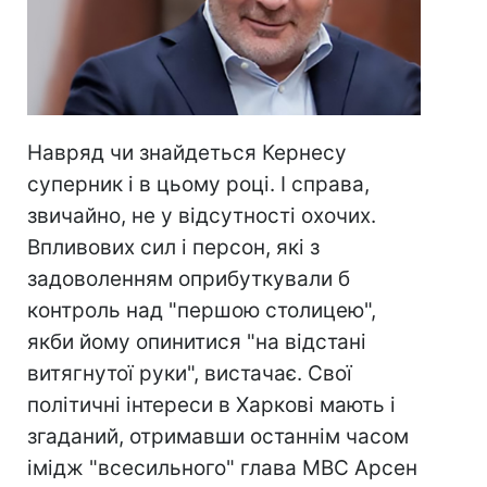
Навряд чи знайдеться Кернесу
суперник і в цьому році. І справа,
звичайно, не у відсутності охочих.
Впливових сил і персон, які з
задоволенням оприбуткували б
контроль над "першою столицею",
якби йому опинитися "на відстані
витягнутої руки", вистачає. Свої
політичні інтереси в Харкові мають і
згаданий, отримавши останнім часом
імідж "всесильного" глава МВС Арсен