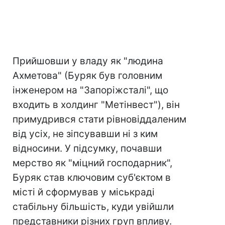
Прийшовши у владу як "людина
Ахметова" (Буряк був головним
інженером на "Запоріжсталі", що
входить в холдинг "Метінвест"), він
примудрився стати рівновіддаленим
від усіх, не зіпсувавши ні з ким
відносини. У підсумку, почавши
мерство як "міцний господарник",
Буряк став ключовим суб'єктом в
місті й сформував у міськраді
стабільну більшість, куди увійшли
представники різних груп впливу.