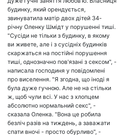
дуже гучні заняття любов'ю. Власниця
будинку, який орендується,
звинуватила матір двох дітей 34-
річну Оленку Шмідт у порушенні тиші.
"Сусіди не тільки з будинку, в якому
ви живете, але і з сусідніх будинків
скаржаться на постійні порушення
тиші, однозначно пов'язані з сексом", -
написала господиня у повідомлені
про виселення. "Я згодна, що іноді я
була дуже гучною. Але не на стільки
ж, щоб чули всі. У нас з хлопцем
абсолютно нормальний секс", -
сказала Оленка. "Вона це робила
безліч разів на тиждень, а заважати
спати вночі - просто обурливо", -