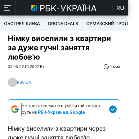
RU
ОБСТРЕЛ КИЕВА
DRONE DEALS
ОРМУЗСКИЙ ПРОЛИВ
Німку виселили з квартири
за дуже гучні заняття
любов'ю
05:00 02.10.2007 Вт
1 мин
RBC.UA
Не трать время на шум! Читай только
суть из
РБК-Украина в Google
Німку виселили з квартири через
дуже гучні заняття любов'ю.