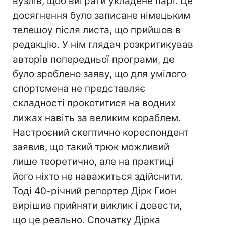
вузлів, щоб виграти укладене парі. Це
досягнення було записане німецьким
телешоу після листа, що прийшов в
редакцію. У нім глядач розкритикував
авторів попередньої програми, де
було зроблено заяву, що для умілого
спортсмена не представляє
складності прокотитися на водних
лижах навіть за великим кораблем.
Настроєний скептично кореспондент
заявив, що такий трюк можливий
лише теоретично, але на практиці
його ніхто не наважиться здійснити.
Тоді 40-річний репортер Дірк Гион
вирішив прийняти виклик і довести,
що це реально. Спочатку Дірка