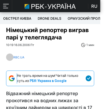
RU
ОБСТРЕЛ КИЕВА
DRONE DEALS
ОРМУЗСКИЙ ПРОЛИВ
Німецький репортер виграв
парі у телеглядача
10:19 16.06.2006 Пт
1 мин
RBC.UA
Не трать время на шум! Читай только
суть из
РБК-Украина в Google
Відважний німецький репортер
прокотився на водних лижах за
круїзним лайнером на швидкості в 17