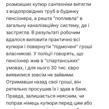
розмокших купюр сантехніки витягли
з водопровідних труб в будинку
пенсіонера, а решта "попливла" в
загальну каналізаційну систему, де і
застрягла. В результаті робочим
вдалося виловити практично всі
купюри і повернути "підмочені" гроші
власникові. У поліції говорять, що
пенсіонер жив в "спартанських"
умовах, і для нього 30 тис. євро
виявилися зовсім не зайвими.
Отримавши назад свої гроші, він
ретельно просушив їх і здав в банк.
Правда, залишається неясним, чи
поправ німець купюри перед цим або