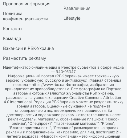
Правовая информация
Развлечения
Политика
Lifestyle
конфиденциальности
Контакты
Команда
Вакансии в РБК-Украина
Разместить рекламу
Идентификатор онлайн-медиа в Реестре субъектов в сфере медиа
— R40-05347
Информационный портал «РБК-Украина» имеет трехязычную
версию (украинскую, русскую и английскую), главная страница
портала –
https://www.rbc.ua
. Фотографии, изображения
принадлежат их правообладателям. Все фотографии на Портале,
авторами которых являются журналисты РБК-Украина,
размещены на условиях лицензии Creative Commons Attribution
4.0 International. Редакция РБК-Украина может не разделять точку
зрения авторов. Оценочные суждения не подлежат
опровержению и подтверждению их правдивости. За
достоверность и содержание рекламы ответственность несет
рекламодатель. Материалы, обозначенные плашкой: "Пресс-
релизы", "Спецпроект", "Партнерский материал", "Promo",
"Благотворительность", "Резонанс" размещаются на правах
рекламы и предназначены, как правило, для лиц, достигших 21-
летнего возраста. «Новости компании» – это информационный