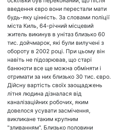
оскільки був переконаний, що після
введення євро вони перестали мати
будь-яку цінність. За словами поліції
міста Киль, 64-річний місцевий
житель викинув в унітаз близько 60
тис. дойчмарок, які були вилучені з
обороту в 2002 році. При цьому він
навіть не підозрював, що старі
банкноти все ще можна обміняти і
отримати за них близько 30 тис. євро.
Дійсну вартість своїх заощаджень
літня людина дізналася від
каналізаційних робочих, яким
довелося усувати засмічення,
викликане таким крупним
"зливанням". Близько половини