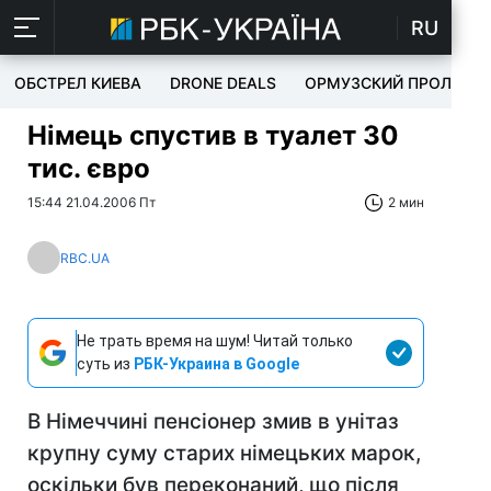
RU
ОБСТРЕЛ КИЕВА
DRONE DEALS
ОРМУЗСКИЙ ПРОЛИВ
Німець спустив в туалет 30
тис. євро
15:44 21.04.2006 Пт
2 мин
RBC.UA
Не трать время на шум! Читай только
суть из
РБК-Украина в Google
В Німеччині пенсіонер змив в унітаз
крупну суму старих німецьких марок,
оскільки був переконаний, що після