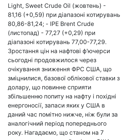
Light, Sweet Crude Oil (жовтень) -
81,16 (+0,59) при діапазоні котирувань
80,86-81,24; - IPE Brent Crude
(листопад) - 77,27 (+0,29) при
діапазоні котирувань 77,00-77,29.
Зростання цін на нафтові ф'ючерси
сьогодні продовжилося через
очікування зниження ФРС США, що
зміцнилися, базової облікової ставки з
долару, що повинне сприяти
збільшенню попиту на нафту і похідні
енергоносії, запаси яких у США в
даний час помітно нижче, ніж були за
аналогічний період попереднього
року. Нагадаємо, що станом на 7