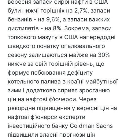
вересня запаси сирої нафти в США
були нижчі торішніх на 2,7%, запаси
бензинів - на 9,6%, а запаси важких
дистилятів - на 8%. Зокрема, запаси
топкового мазуту в США напередодні
швидкого початку опалювального
сезону залишаються майже на 30%
нижче за свій торішній рівень, що
формує побоювання дефіциту
котельного палива в країні майбутньої
зими і додатково сприяє зростанню
цін на нафтові ф'ючерси. Через
рекордне підвищення у вересні цін на
нафтові ф'ючерси експерти
інвестиційного банку Goldman Sachs
підвищили власні прогнози цін