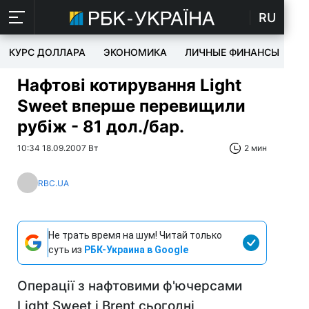
RU
КУРС ДОЛЛАРА
ЭКОНОМИКА
ЛИЧНЫЕ ФИНАНСЫ
T
Нафтові котирування Light
Sweet вперше перевищили
рубіж - 81 дол./бар.
10:34 18.09.2007 Вт
2 мин
RBC.UA
Не трать время на шум! Читай только
суть из
РБК-Украина в Google
Операції з нафтовими ф'ючерсами
Light Sweet і Brent сьогодні