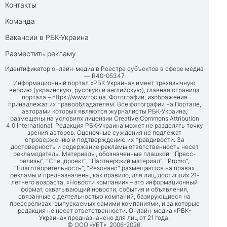
Контакты
Команда
Вакансии в РБК-Украина
Разместить рекламу
Идентификатор онлайн-медиа в Реестре субъектов в сфере медиа
— R40-05347
Информационный портал «РБК-Украина» имеет трехязычную
версию (украинскую, русскую и английскую), главная страница
портала –
https://www.rbc.ua
. Фотографии, изображения
принадлежат их правообладателям. Все фотографии на Портале,
авторами которых являются журналисты РБК-Украина,
размещены на условиях лицензии Creative Commons Attribution
4.0 International. Редакция РБК-Украина может не разделять точку
зрения авторов. Оценочные суждения не подлежат
опровержению и подтверждению их правдивости. За
достоверность и содержание рекламы ответственность несет
рекламодатель. Материалы, обозначенные плашкой: "Пресс-
релизы", "Спецпроект", "Партнерский материал", "Promo",
"Благотворительность", "Резонанс" размещаются на правах
рекламы и предназначены, как правило, для лиц, достигших 21-
летнего возраста. «Новости компании» – это информационный
формат, охватывающий новости, события и объявления,
связанные с деятельностью компаний, базирующиеся на
прессрелизах, выпускаемых самими компаниями, и за которые
редакция не несет ответственности. Онлайн-медиа «РБК-
Украина» предназначено для лиц от 21 года.
© ООО «УБТ», 2006-2026.