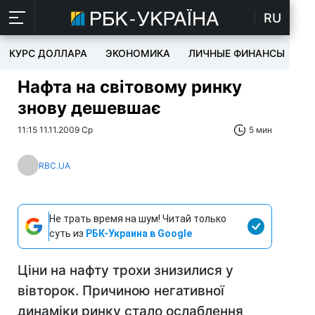
RU
КУРС ДОЛЛАРА
ЭКОНОМИКА
ЛИЧНЫЕ ФИНАНСЫ
T
Нафта на світовому ринку
знову дешевшає
11:15 11.11.2009 Ср
5 мин
RBC.UA
Не трать время на шум! Читай только
суть из
РБК-Украина в Google
Ціни на нафту трохи знизилися у
вівторок. Причиною негативної
динаміки ринку стало ослаблення