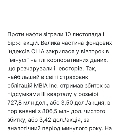
Проти нафти зіграли 10 листопада і
біржі акцій. Велика частина фондових
індексів США закрилася у вівторок в
"мінусі" на тлі корпоративних даних,
що розчарували іневсторів. Так,
найбільший в світі страховик
облігацій MBIA Inc. отримав збиток за
підсумками III кварталу у розмірі
727,8 млн дол., або 3,50 дол./акция, в
порівнянні з 806,5 млн дол. чистого
збитку, або 3,42 дол./акція, за
аналогічний період минулого року. На