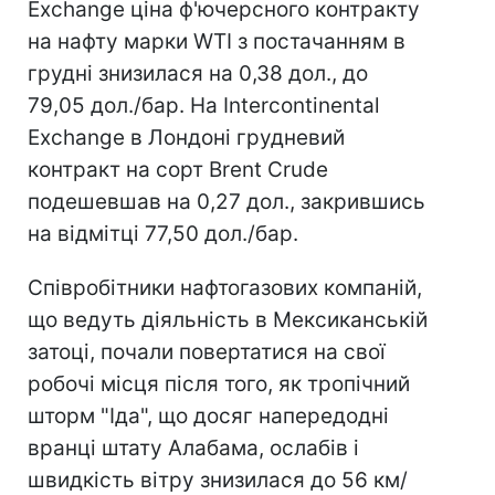
Exchange ціна ф'ючерсного контракту
на нафту марки WTI з постачанням в
грудні знизилася на 0,38 дол., до
79,05 дол./бар. На Intercontinental
Exchange в Лондоні грудневий
контракт на сорт Brent Crude
подешевшав на 0,27 дол., закрившись
на відмітці 77,50 дол./бар.
Співробітники нафтогазових компаній,
що ведуть діяльність в Мексиканській
затоці, почали повертатися на свої
робочі місця після того, як тропічний
шторм "Іда", що досяг напередодні
вранці штату Алабама, ослабів і
швидкість вітру знизилася до 56 км/