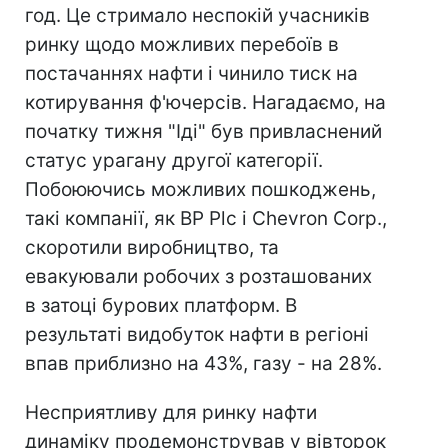
год. Це стримало неспокій учасників
ринку щодо можливих перебоїв в
постачаннях нафти і чинило тиск на
котирування ф'ючерсів. Нагадаємо, на
початку тижня "Іді" був привласнений
статус урагану другої категорії.
Побоюючись можливих пошкоджень,
такі компанії, як BP Plc і Chevron Corp.,
скоротили виробництво, та
евакуювали робочих з розташованих
в затоці бурових платформ. В
результаті видобуток нафти в регіоні
впав приблизно на 43%, газу - на 28%.
Несприятливу для ринку нафти
динаміку продемонстрував у вівторок