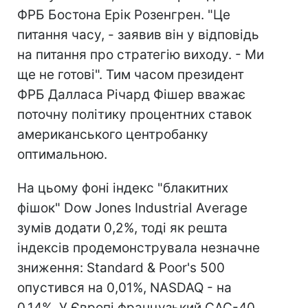
ФРБ Бостона Ерік Розенгрен. "Це
питання часу, - заявив він у відповідь
на питання про стратегію виходу. - Ми
ще не готові". Тим часом президент
ФРБ Далласа Річард Фішер вважає
поточну політику процентних ставок
американського центробанку
оптимальною.
На цьому фоні індекс "блакитних
фішок" Dow Jones Industrial Average
зумів додати 0,2%, тоді як решта
індексів продемонструвала незначне
зниження: Standard & Poor's 500
опустився на 0,01%, NASDAQ - на
0,14%. У Європі французький CАС-40