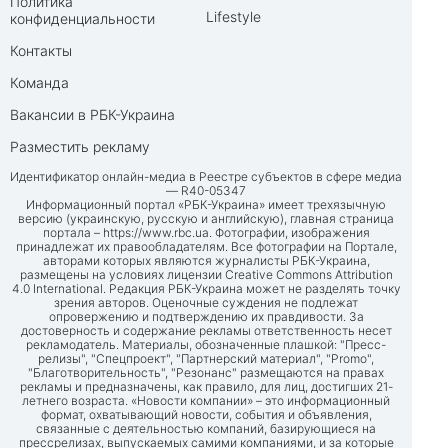
Политика
Lifestyle
конфиденциальности
Контакты
Команда
Вакансии в РБК-Украина
Разместить рекламу
Идентификатор онлайн-медиа в Реестре субъектов в сфере медиа
— R40-05347
Информационный портал «РБК-Украина» имеет трехязычную
версию (украинскую, русскую и английскую), главная страница
портала –
https://www.rbc.ua
. Фотографии, изображения
принадлежат их правообладателям. Все фотографии на Портале,
авторами которых являются журналисты РБК-Украина,
размещены на условиях лицензии Creative Commons Attribution
4.0 International. Редакция РБК-Украина может не разделять точку
зрения авторов. Оценочные суждения не подлежат
опровержению и подтверждению их правдивости. За
достоверность и содержание рекламы ответственность несет
рекламодатель. Материалы, обозначенные плашкой: "Пресс-
релизы", "Спецпроект", "Партнерский материал", "Promo",
"Благотворительность", "Резонанс" размещаются на правах
рекламы и предназначены, как правило, для лиц, достигших 21-
летнего возраста. «Новости компании» – это информационный
формат, охватывающий новости, события и объявления,
связанные с деятельностью компаний, базирующиеся на
прессрелизах, выпускаемых самими компаниями, и за которые