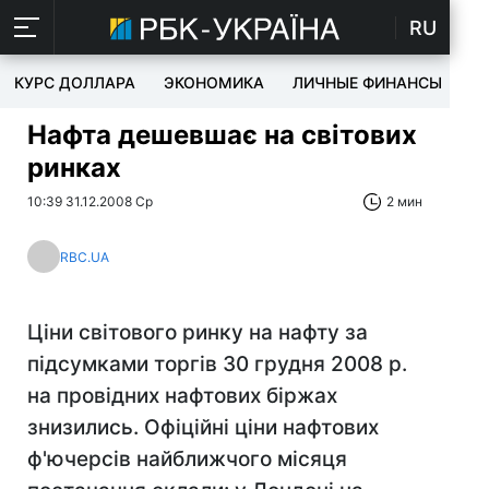
RU
КУРС ДОЛЛАРА
ЭКОНОМИКА
ЛИЧНЫЕ ФИНАНСЫ
T
Нафта дешевшає на світових
ринках
10:39 31.12.2008 Ср
2 мин
RBC.UA
Ціни світового ринку на нафту за
підсумками торгів 30 грудня 2008 р.
на провідних нафтових біржах
знизились. Офіційні ціни нафтових
ф'ючерсів найближчого місяця