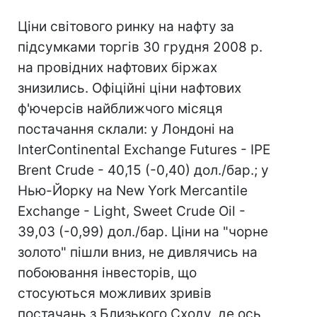
Ціни світового ринку на нафту за
підсумками торгів 30 грудня 2008 р.
на провідних нафтових біржах
знизились. Офіційні ціни нафтових
ф'ючерсів найближчого місяця
постачання склали: у Лондоні на
InterContinental Exchange Futures - IPE
Brent Crude - 40,15 (-0,40) дол./бар.; у
Нью-Йорку на New York Mercantile
Exchange - Light, Sweet Crude Oil -
39,03 (-0,99) дол./бар. Ціни на "чорне
золото" пішли вниз, не дивлячись на
побоювання інвесторів, що
стосуються можливих зривів
постачань з Близького Сходу, де ось