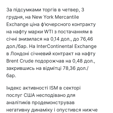
За підсумками торгів в четвер, 3
грудня, на New York Mercantile
Exchange ціна ф'ючерсного контракту
на нафту марки WTI з постачанням в
січні знизилася на 0,14 дол., до 76,46
дол./бар. На InterСontinental Exchange
в Лондоні січневий контракт на нафту
Brent Crude подорожчав на 0,48 дол.,
закрившись на відмітці 78,36 дол./
бар.
Індекс активності ISM в секторі
послуг США несподівано для
аналітиків продемонстрував
негативну динаміку і опустився нижче