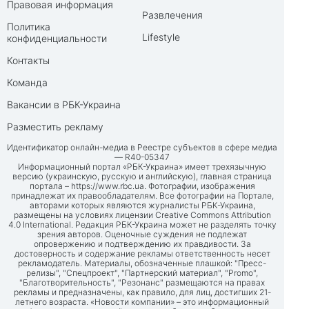
Правовая информация
Развлечения
Политика
Lifestyle
конфиденциальности
Контакты
Команда
Вакансии в РБК-Украина
Разместить рекламу
Идентификатор онлайн-медиа в Реестре субъектов в сфере медиа
— R40-05347
Информационный портал «РБК-Украина» имеет трехязычную
версию (украинскую, русскую и английскую), главная страница
портала –
https://www.rbc.ua
. Фотографии, изображения
принадлежат их правообладателям. Все фотографии на Портале,
авторами которых являются журналисты РБК-Украина,
размещены на условиях лицензии Creative Commons Attribution
4.0 International. Редакция РБК-Украина может не разделять точку
зрения авторов. Оценочные суждения не подлежат
опровержению и подтверждению их правдивости. За
достоверность и содержание рекламы ответственность несет
рекламодатель. Материалы, обозначенные плашкой: "Пресс-
релизы", "Спецпроект", "Партнерский материал", "Promo",
"Благотворительность", "Резонанс" размещаются на правах
рекламы и предназначены, как правило, для лиц, достигших 21-
летнего возраста. «Новости компании» – это информационный