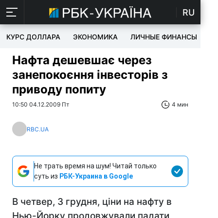
RU
КУРС ДОЛЛАРА
ЭКОНОМИКА
ЛИЧНЫЕ ФИНАНСЫ
T
Нафта дешевшає через
занепокоєння інвесторів з
приводу попиту
10:50 04.12.2009 Пт
4 мин
RBC.UA
Не трать время на шум! Читай только
суть из
РБК-Украина в Google
В четвер, 3 грудня, ціни на нафту в
Нью-Йорку продовжували падати,