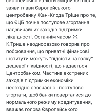
європейської валюти зміцнився після
заяви глави Європейського
центробанку Жан-Клода Тріше про те,
що ЄЦБ почне поступове згортання
надзвичайних заходів підтримки
ліквідності. Останнім часом Ж.-
К.Трише неодноразово говорив про
побоювання, що приватні фінансові
інститути можуть "підсісти на голку"
дешевої ліквідності, що надається
Центробанком. Частина екстрених
заходів підтримки економіки
необхідно своєчасно і поступово
згортати, щоб банки поверталися до
нормального режиму кредитування,
вважає голова Європейського