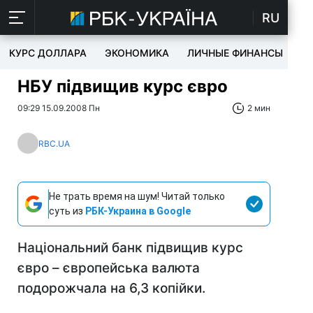
RU
КУРС ДОЛЛАРА
ЭКОНОМИКА
ЛИЧНЫЕ ФИНАНСЫ
T
НБУ підвищив курс євро
09:29 15.09.2008 Пн
2 мин
RBC.UA
Не трать время на шум! Читай только
суть из
РБК-Украина в Google
Національний банк підвищив курс
євро – європейська валюта
подорожчала на 6,3 копійки.