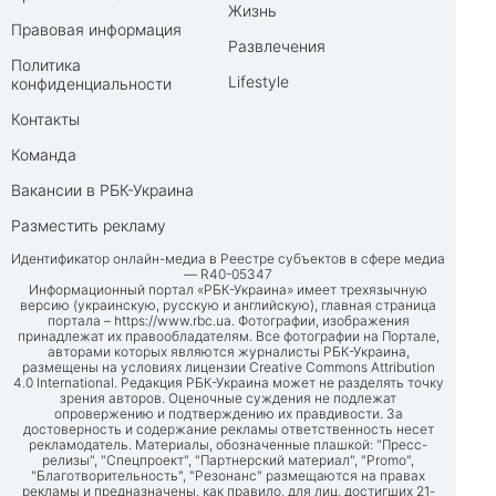
Жизнь
Правовая информация
Развлечения
Политика
Lifestyle
конфиденциальности
Контакты
Команда
Вакансии в РБК-Украина
Разместить рекламу
Идентификатор онлайн-медиа в Реестре субъектов в сфере медиа
— R40-05347
Информационный портал «РБК-Украина» имеет трехязычную
версию (украинскую, русскую и английскую), главная страница
портала –
https://www.rbc.ua
. Фотографии, изображения
принадлежат их правообладателям. Все фотографии на Портале,
авторами которых являются журналисты РБК-Украина,
размещены на условиях лицензии Creative Commons Attribution
4.0 International. Редакция РБК-Украина может не разделять точку
зрения авторов. Оценочные суждения не подлежат
опровержению и подтверждению их правдивости. За
достоверность и содержание рекламы ответственность несет
рекламодатель. Материалы, обозначенные плашкой: "Пресс-
релизы", "Спецпроект", "Партнерский материал", "Promo",
"Благотворительность", "Резонанс" размещаются на правах
рекламы и предназначены, как правило, для лиц, достигших 21-