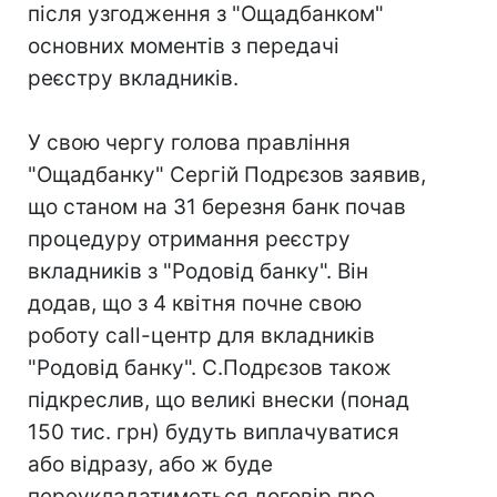
після узгодження з "Ощадбанком"
основних моментів з передачі
реєстру вкладників.
У свою чергу голова правління
"Ощадбанку" Сергій Подрєзов заявив,
що станом на 31 березня банк почав
процедуру отримання реєстру
вкладників з "Родовід банку". Він
додав, що з 4 квітня почне свою
роботу call-центр для вкладників
"Родовід банку". С.Подрєзов також
підкреслив, що великі внески (понад
150 тис. грн) будуть виплачуватися
або відразу, або ж буде
переукладатиметься договір про