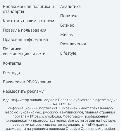
Редакционная политика и
Аналитика
стандарты
Политика
Как стать нашим автором
Бизнес
Правила пользования
Жизнь
Правовая информация
Развлечения
Политика
Lifestyle
конфиденциальности
Контакты
Команда
Вакансии в РБК-Украина
Разместить рекламу
Идентификатор онлайн-медиа в Реестре субъектов в сфере медиа
— R40-05347
Информационный портал «РБК-Украина» имеет трехязычную
версию (украинскую, русскую и английскую), главная страница
портала –
https://www.rbc.ua
. Фотографии, изображения
принадлежат их правообладателям. Все фотографии на Портале,
авторами которых являются журналисты РБК-Украина,
размещены на условиях лицензии Creative Commons Attribution