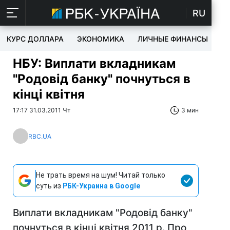
RU
КУРС ДОЛЛАРА
ЭКОНОМИКА
ЛИЧНЫЕ ФИНАНСЫ
T
НБУ: Виплати вкладникам
"Родовід банку" почнуться в
кінці квітня
17:17 31.03.2011 Чт
3 мин
RBC.UA
Не трать время на шум! Читай только
суть из
РБК-Украина в Google
Виплати вкладникам "Родовід банку"
почнуться в кінці квітня 2011 р. Про