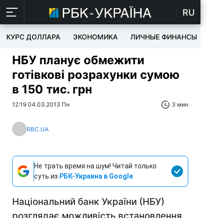
RU
КУРС ДОЛЛАРА
ЭКОНОМИКА
ЛИЧНЫЕ ФИНАНСЫ
T
НБУ планує обмежити
готівкові розрахунки сумою
в 150 тис. грн
12:19 04.03.2013 Пн
3 мин
RBC.UA
Не трать время на шум! Читай только
суть из
РБК-Украина в Google
Національний банк України (НБУ)
розглядає можливість встановлення