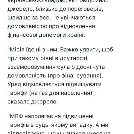
українською владою, як повідомило
джерело, близьке до переговорів,
швидше за все, не увінчаються
домовленістю про відновлення
фінансової допомоги країні.
"Місія їде ні з чим. Важко уявити, щоб
при такому рівні відсутності
взаєморозуміння була б досягнута
домовленість (про фінансування).
Уряд відмовляється підвищувати
тарифи (на газ для населення)", -
сказало джерело.
"МВФ наполягає на підвищенні
тарифів в будь-якому випадку. А ми
відповідаємо, що ми знаходимося на