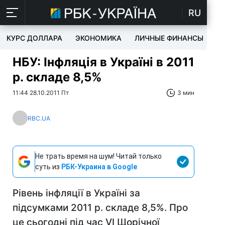
RU
КУРС ДОЛЛАРА
ЭКОНОМИКА
ЛИЧНЫЕ ФИНАНСЫ
T
НБУ: Інфляція в Україні в 2011
р. складе 8,5%
11:44 28.10.2011 Пт
3 мин
RBC.UA
Не трать время на шум! Читай только
суть из
РБК-Украина в Google
Рівень інфляції в Україні за
підсумками 2011 р. складе 8,5%. Про
це сьогодні під час VI Щорічної