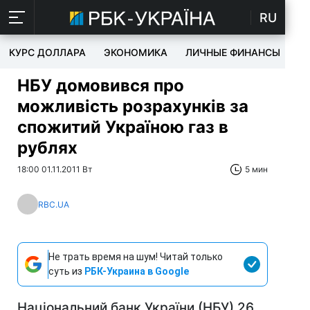
RU
КУРС ДОЛЛАРА
ЭКОНОМИКА
ЛИЧНЫЕ ФИНАНСЫ
T
НБУ домовився про
можливість розрахунків за
спожитий Україною газ в
рублях
18:00 01.11.2011 Вт
5 мин
RBC.UA
Не трать время на шум! Читай только
суть из
РБК-Украина в Google
Національний банк України (НБУ) 26