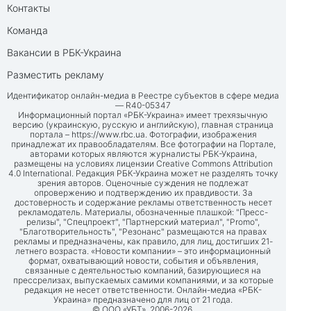
Контакты
Команда
Вакансии в РБК-Украина
Разместить рекламу
Идентификатор онлайн-медиа в Реестре субъектов в сфере медиа
— R40-05347
Информационный портал «РБК-Украина» имеет трехязычную
версию (украинскую, русскую и английскую), главная страница
портала –
https://www.rbc.ua
. Фотографии, изображения
принадлежат их правообладателям. Все фотографии на Портале,
авторами которых являются журналисты РБК-Украина,
размещены на условиях лицензии Creative Commons Attribution
4.0 International. Редакция РБК-Украина может не разделять точку
зрения авторов. Оценочные суждения не подлежат
опровержению и подтверждению их правдивости. За
достоверность и содержание рекламы ответственность несет
рекламодатель. Материалы, обозначенные плашкой: "Пресс-
релизы", "Спецпроект", "Партнерский материал", "Promo",
"Благотворительность", "Резонанс" размещаются на правах
рекламы и предназначены, как правило, для лиц, достигших 21-
летнего возраста. «Новости компании» – это информационный
формат, охватывающий новости, события и объявления,
связанные с деятельностью компаний, базирующиеся на
прессрелизах, выпускаемых самими компаниями, и за которые
редакция не несет ответственности. Онлайн-медиа «РБК-
Украина» предназначено для лиц от 21 года.
© ООО «УБТ», 2006-2026.