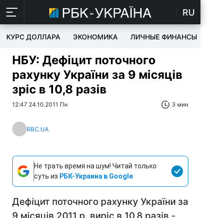
RU
КУРС ДОЛЛАРА
ЭКОНОМИКА
ЛИЧНЫЕ ФИНАНСЫ
T
НБУ: Дефіцит поточного
рахунку України за 9 місяців
зріс в 10,8 разів
12:47 24.10.2011 Пн
3 мин
RBC.UA
Не трать время на шум! Читай только
суть из
РБК-Украина в Google
Дефіцит поточного рахунку України за
9 місяців 2011 р. виріс в 10,8 разів -