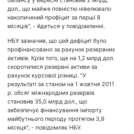
балансу у вересні становив 2 млрд.
дол., що майже повністю нівелювало
накопичений профіцит за перші 8
місяців", - йдеться у повідомленні.
НБУ зазначив, що цей дефіцит було
профінансовано за рахунок резервних
активів. Крім того, ще на 1,2 млрд дол.
скоротилися резервні активи за
рахунок курсової різниці. "У
результаті за станом на 1 жовтня 2011
р. обсяг міжнародних резервів
становив 35,0 млрд дол., що
забезпечує фінансування імпорту
майбутнього періоду протягом 3,9
місяця", - повідомляє НБУ.