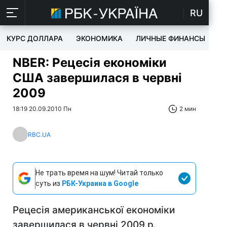
RU
КУРС ДОЛЛАРА
ЭКОНОМИКА
ЛИЧНЫЕ ФИНАНСЫ
T
NBER: Рецесія економіки
США завершилася в червні
2009
18:19 20.09.2010 Пн
2 мин
RBC.UA
Не трать время на шум! Читай только
суть из
РБК-Украина в Google
Рецесія американської економіки
завершилася в червні 2009 р.,