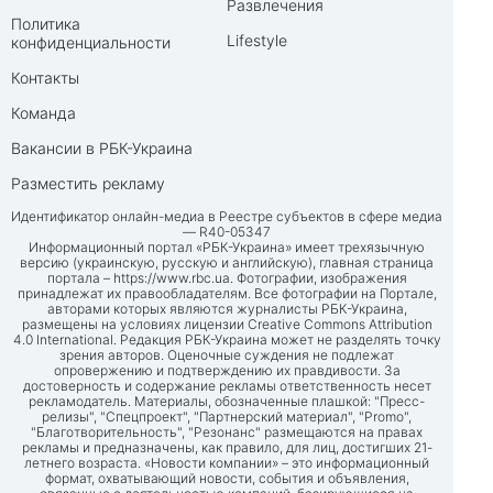
Развлечения
Политика
Lifestyle
конфиденциальности
Контакты
Команда
Вакансии в РБК-Украина
Разместить рекламу
Идентификатор онлайн-медиа в Реестре субъектов в сфере медиа
— R40-05347
Информационный портал «РБК-Украина» имеет трехязычную
версию (украинскую, русскую и английскую), главная страница
портала –
https://www.rbc.ua
. Фотографии, изображения
принадлежат их правообладателям. Все фотографии на Портале,
авторами которых являются журналисты РБК-Украина,
размещены на условиях лицензии Creative Commons Attribution
4.0 International. Редакция РБК-Украина может не разделять точку
зрения авторов. Оценочные суждения не подлежат
опровержению и подтверждению их правдивости. За
достоверность и содержание рекламы ответственность несет
рекламодатель. Материалы, обозначенные плашкой: "Пресс-
релизы", "Спецпроект", "Партнерский материал", "Promo",
"Благотворительность", "Резонанс" размещаются на правах
рекламы и предназначены, как правило, для лиц, достигших 21-
летнего возраста. «Новости компании» – это информационный
формат, охватывающий новости, события и объявления,