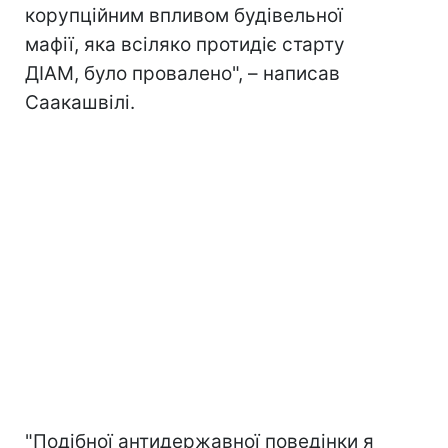
корупційним впливом будівельної
мафії, яка всіляко протидіє старту
ДІАМ, було провалено", – написав
Саакашвілі.
"Подібної антидержавної поведінки я