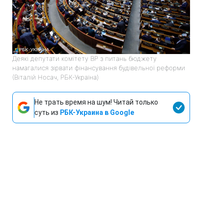
Деякі депутати комітету ВР з питань бюджету
намагалися зірвати фінансування будівельної реформи
(Віталій Носач, РБК-Україна)
Не трать время на шум! Читай только
суть из
РБК-Украина в Google