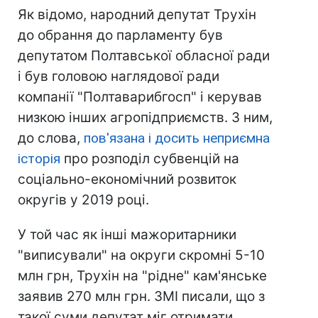
Як відомо, народний депутат Трухін
до обрання до парламенту був
депутатом Полтавської обласної ради
і був головою наглядової ради
компанії "Полтаварибгосп" і керував
низкою інших агропідприємств. З ним,
до слова,
пов'язана і досить неприємна
історія
про розподіл субвенцій на
соціально-економічний розвиток
округів у 2019 році.
У той час як інші мажоритарники
"виписували" на округи скромні 5-10
млн грн, Трухін на "рідне" кам'янське
заявив 270 млн грн. ЗМІ писали, що з
такої суми депутат міг отримати