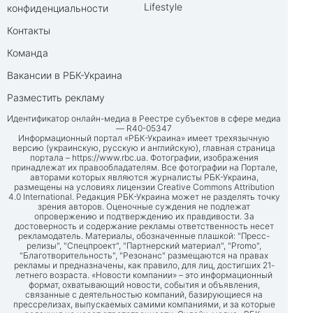
Lifestyle
конфиденциальности
Контакты
Команда
Вакансии в РБК-Украина
Разместить рекламу
Идентификатор онлайн-медиа в Реестре субъектов в сфере медиа
— R40-05347
Информационный портал «РБК-Украина» имеет трехязычную
версию (украинскую, русскую и английскую), главная страница
портала –
https://www.rbc.ua
. Фотографии, изображения
принадлежат их правообладателям. Все фотографии на Портале,
авторами которых являются журналисты РБК-Украина,
размещены на условиях лицензии Creative Commons Attribution
4.0 International. Редакция РБК-Украина может не разделять точку
зрения авторов. Оценочные суждения не подлежат
опровержению и подтверждению их правдивости. За
достоверность и содержание рекламы ответственность несет
рекламодатель. Материалы, обозначенные плашкой: "Пресс-
релизы", "Спецпроект", "Партнерский материал", "Promo",
"Благотворительность", "Резонанс" размещаются на правах
рекламы и предназначены, как правило, для лиц, достигших 21-
летнего возраста. «Новости компании» – это информационный
формат, охватывающий новости, события и объявления,
связанные с деятельностью компаний, базирующиеся на
прессрелизах, выпускаемых самими компаниями, и за которые