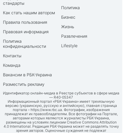
стандарты
Политика
Как стать нашим автором
Бизнес
Правила пользования
Жизнь
Правовая информация
Развлечения
Политика
Lifestyle
конфиденциальности
Контакты
Команда
Вакансии в РБК-Украина
Разместить рекламу
Идентификатор онлайн-медиа в Реестре субъектов в сфере медиа
— R40-05347
Информационный портал «РБК-Украина» имеет трехязычную
версию (украинскую, русскую и английскую), главная страница
портала –
https://www.rbc.ua
. Фотографии, изображения
принадлежат их правообладателям. Все фотографии на Портале,
авторами которых являются журналисты РБК-Украина,
размещены на условиях лицензии Creative Commons Attribution
4.0 International. Редакция РБК-Украина может не разделять точку
зрения авторов. Оценочные суждения не подлежат