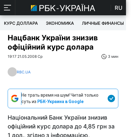
RU
КУРС ДОЛЛАРА
ЭКОНОМИКА
ЛИЧНЫЕ ФИНАНСЫ
T
Нацбанк України знизив
офіційний курс долара
19:17 21.05.2008 Ср
3 мин
RBC.UA
Не трать время на шум! Читай только
суть из
РБК-Украина в Google
Національний Банк України знизив
офіційний курс долара до 4,85 грн за
1 дол., згідно з інформацією,