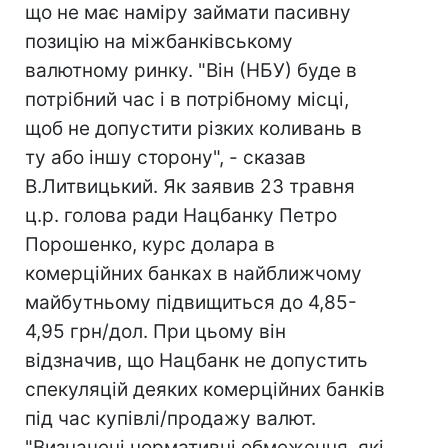
що не має наміру займати пасивну
позицію на міжбанківському
валютному ринку. "Він (НБУ) буде в
потрібний час і в потрібному місці,
щоб не допустити різких коливань в
ту або іншу сторону", - сказав
В.Литвицький. Як заявив 23 травня
ц.р. голова ради Нацбанку Петро
Порошенко, курс долара в
комерційних банках в найближчому
майбутньому підвищиться до 4,85-
4,95 грн/дол. При цьому він
відзначив, що Нацбанк не допустить
спекуляцій деяких комерційних банків
під час купівлі/продажу валют.
"Визначені нормативні обмеження, які