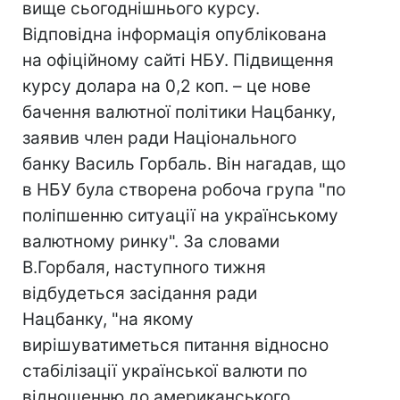
вище сьогоднішнього курсу.
Відповідна інформація опублікована
на офіційному сайті НБУ. Підвищення
курсу долара на 0,2 коп. – це нове
бачення валютної політики Нацбанку,
заявив член ради Національного
банку Василь Горбаль. Він нагадав, що
в НБУ була створена робоча група "по
поліпшенню ситуації на українському
валютному ринку". За словами
В.Горбаля, наступного тижня
відбудеться засідання ради
Нацбанку, "на якому
вирішуватиметься питання відносно
стабілізації української валюти по
відношенню до американського