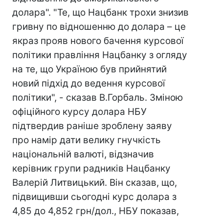
долара". "Те, що Нацбанк трохи знизив
гривну по відношенню до долара – це
якраз прояв нового бачення курсової
політики правління Нацбанку з огляду
на те, що Україною був прийнятий
новий підхід до ведення курсової
політики", - сказав В.Горбаль. Зміною
офіційного курсу долара НБУ
підтвердив раніше зроблену заяву
про намір дати велику гнучкість
національній валюті, відзначив
керівник групи радників Нацбанку
Валерій Литвицький. Він сказав, що,
підвищивши сьогодні курс долара з
4,85 до 4,852 грн/дол., НБУ показав,