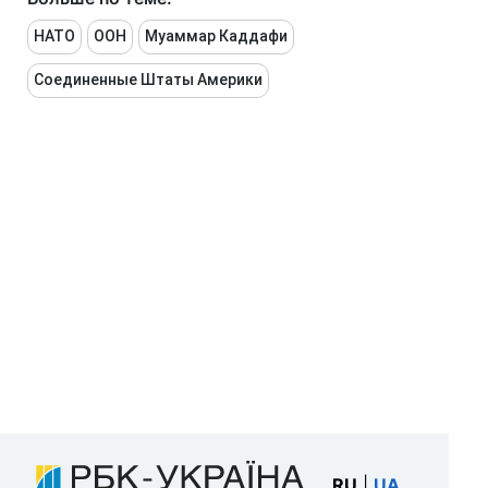
НАТО
ООН
Муаммар Каддафи
Соединенные Штаты Америки
RU
|
UA