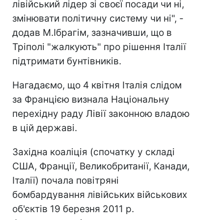
лівійський лідер зі своєї посади чи ні,
змінювати політичну систему чи ні", -
додав М.Ібрагім, зазначивши, що в
Тріполі "жалкують" про рішення Італії
підтримати бунтівників.
Нагадаємо, що 4 квітня Італія слідом
за Францією визнала Національну
перехідну раду Лівії законною владою
в цій державі.
Західна коаліція (спочатку у складі
США, Франції, Великобританії, Канади,
Італії) почала повітряні
бомбардування лівійських військових
об'єктів 19 березня 2011 р.