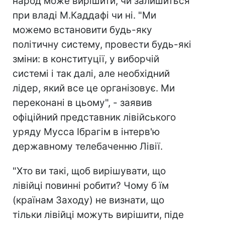
народ може вирішити, чи залишиться
при владі М.Каддафі чи ні. "Ми
можемо встановити будь-яку
політичну систему, провести будь-які
зміни: в конституції, у виборчій
системі і так далі, але необхідний
лідер, який все це організовує. Ми
переконані в цьому", - заявив
офіційний представник лівійського
уряду Мусса Ібрагім в інтерв'ю
державному телебаченню Лівії.
"Хто ви такі, щоб вирішувати, що
лівійці повинні робити? Чому б їм
(країнам Заходу) не визнати, що
тільки лівійці можуть вирішити, піде