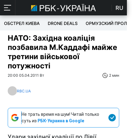
RU
ОБСТРЕЛ КИЕВА
DRONE DEALS
ОРМУЗСКИЙ ПРОЛИВ
НАТО: Західна коаліція
позбавила М.Каддафі майже
третини військової
потужності
20:00 05.04.2011 Вт
2 мин
RBC.UA
Не трать время на шум! Читай только
суть из
РБК-Украина в Google
Удари західної коаліції по Лівії