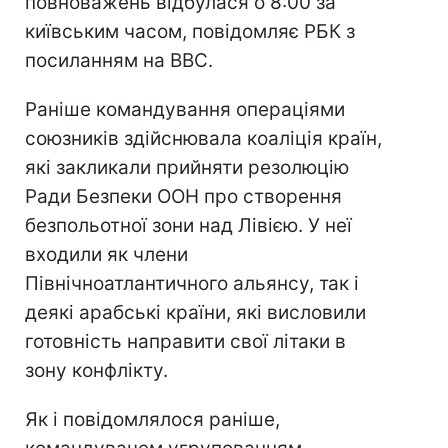
повноважень відбулася о 8:00 за
київським часом, повідомляє РБК з
посиланням на BBC.
Раніше командування операціями
союзників здійснювала коаліція країн,
які закликали прийняти резолюцію
Ради Безпеки ООН про створення
безпольотної зони над Лівією. У неї
входили як члени
Північноатлантичного альянсу, так і
деякі арабські країни, які висловили
готовність направити свої літаки в
зону конфлікту.
Як і повідомлялося раніше,