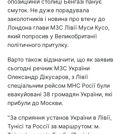
опозиційній столиці Бенгазі панує
смуток. Не дуже порадувала
заколотників і новина про втечу до
Лондона глави МЗС Лівії Муси Кусо,
який попросив у Великобританії
політичного притулку.
Варто також відзначити, що як заявив
сьогодні речник МЗС України
Олександр Дікусаров, з Лівії
спеціальним рейсом МНС Росії були
евакуйовані 38 громадян України, які
прибули до Москви.
"За сприяння установ України в Лівії,
Тунісі та Россії за маршрутом: м.