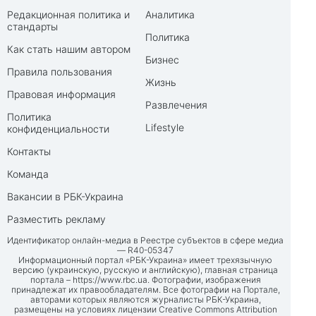
Редакционная политика и
Аналитика
стандарты
Политика
Как стать нашим автором
Бизнес
Правила пользования
Жизнь
Правовая информация
Развлечения
Политика
Lifestyle
конфиденциальности
Контакты
Команда
Вакансии в РБК-Украина
Разместить рекламу
Идентификатор онлайн-медиа в Реестре субъектов в сфере медиа
— R40-05347
Информационный портал «РБК-Украина» имеет трехязычную
версию (украинскую, русскую и английскую), главная страница
портала –
https://www.rbc.ua
. Фотографии, изображения
принадлежат их правообладателям. Все фотографии на Портале,
авторами которых являются журналисты РБК-Украина,
размещены на условиях лицензии Creative Commons Attribution