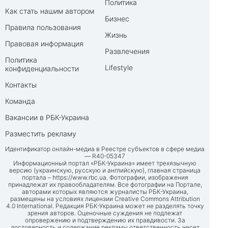
Политика
Как стать нашим автором
Бизнес
Правила пользования
Жизнь
Правовая информация
Развлечения
Политика
Lifestyle
конфиденциальности
Контакты
Команда
Вакансии в РБК-Украина
Разместить рекламу
Идентификатор онлайн-медиа в Реестре субъектов в сфере медиа
— R40-05347
Информационный портал «РБК-Украина» имеет трехязычную
версию (украинскую, русскую и английскую), главная страница
портала –
https://www.rbc.ua
. Фотографии, изображения
принадлежат их правообладателям. Все фотографии на Портале,
авторами которых являются журналисты РБК-Украина,
размещены на условиях лицензии Creative Commons Attribution
4.0 International. Редакция РБК-Украина может не разделять точку
зрения авторов. Оценочные суждения не подлежат
опровержению и подтверждению их правдивости. За
достоверность и содержание рекламы ответственность несет