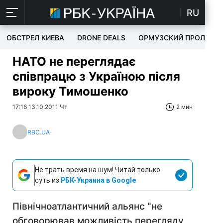
RU
ОБСТРЕЛ КИЕВА
DRONE DEALS
ОРМУЗСКИЙ ПРОЛИВ
НАТО не переглядає
співпрацю з Україною після
вироку Тимошенко
17:16 13.10.2011 Чт
2 мин
RBC.UA
Не трать время на шум! Читай только
суть из
РБК-Украина в Google
Північноатлантичний альянс "не
обговорював можливість перегляду