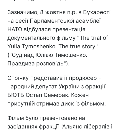
Зазначимо, 8 жовтня п.р. в Бухаресті
на сесії Парламентської асамблеї
НАТО відбулася презентація
документального фільму "The trial of
Yulia Tymoshenko. The true story"
("Суд над Юлією Тимошенко.
Правдива розповідь").
Стрічку представив її продюсер -
народний депутат України з фракції
БЮТБ Остап Семерак. Кожен
присутній отримав диск із фільмом.
Фільм було презентовано на
засіданнях фракцiї "Альянс лiбералiв і