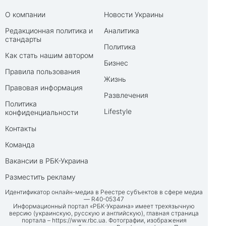
О компании
Новости Украины
Редакционная политика и
Аналитика
стандарты
Политика
Как стать нашим автором
Бизнес
Правила пользования
Жизнь
Правовая информация
Развлечения
Политика
Lifestyle
конфиденциальности
Контакты
Команда
Вакансии в РБК-Украина
Разместить рекламу
Идентификатор онлайн-медиа в Реестре субъектов в сфере медиа
— R40-05347
Информационный портал «РБК-Украина» имеет трехязычную
версию (украинскую, русскую и английскую), главная страница
портала –
https://www.rbc.ua
. Фотографии, изображения