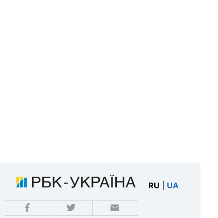
RU
|
UA