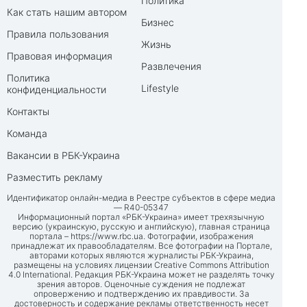
Политика
Как стать нашим автором
Бизнес
Правила пользования
Жизнь
Правовая информация
Развлечения
Политика
Lifestyle
конфиденциальности
Контакты
Команда
Вакансии в РБК-Украина
Разместить рекламу
Идентификатор онлайн-медиа в Реестре субъектов в сфере медиа
— R40-05347
Информационный портал «РБК-Украина» имеет трехязычную
версию (украинскую, русскую и английскую), главная страница
портала –
https://www.rbc.ua
. Фотографии, изображения
принадлежат их правообладателям. Все фотографии на Портале,
авторами которых являются журналисты РБК-Украина,
размещены на условиях лицензии Creative Commons Attribution
4.0 International. Редакция РБК-Украина может не разделять точку
зрения авторов. Оценочные суждения не подлежат
опровержению и подтверждению их правдивости. За
достоверность и содержание рекламы ответственность несет