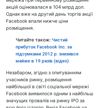
мережа при первинному розміщенні
акцій оцінювалася в 104 млрд дол.
Однак вже на другий день торгів акції
Facebook впали нижче ціни
розміщення.
Читайте також:
Чистий
прибуток Facebook Inc. за
підсумками 2012 р. знизився
майже в 19 разів (відео)
Незабаром, згідно з опитуванням
учасників ринку, розміщення
найбільшої в світі соціальної мережі
Facebook виявилося одним з найбільш
значущих провалів на ринку IPO за
всю його історію. Вихід Facebook на