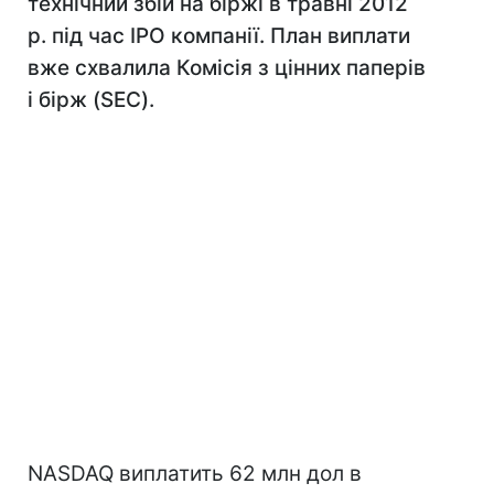
технічний збій на біржі в травні 2012
р. під час IPO компанії. План виплати
вже схвалила Комісія з цінних паперів
і бірж (SEC).
NASDAQ виплатить 62 млн дол в