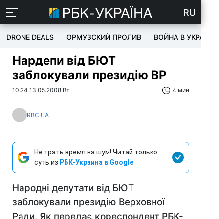
RU
DRONE DEALS
ОРМУЗСКИЙ ПРОЛИВ
ВОЙНА В УКРАИНЕ
Нардепи від БЮТ
заблокували президію ВР
10:24 13.05.2008 Вт
4 мин
RBC.UA
Не трать время на шум! Читай только
суть из
РБК-Украина в Google
Народні депутати від БЮТ
заблокували президію Верховної
Ради. Як передає кореспондент РБК-