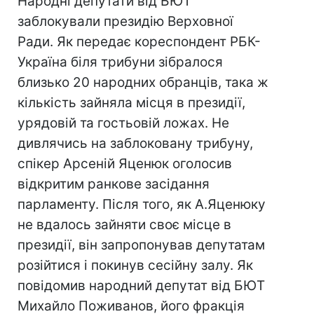
Народні депутати від БЮТ
заблокували президію Верховної
Ради. Як передає кореспондент РБК-
Україна біля трибуни зібралося
близько 20 народних обранців, така ж
кількість зайняла місця в президії,
урядовій та гостьовій ложах. Не
дивлячись на заблоковану трибуну,
спікер Арсеній Яценюк оголосив
відкритим ранкове засідання
парламенту. Після того, як А.Яценюку
не вдалось зайняти своє місце в
президії, він запропонував депутатам
розійтися і покинув сесійну залу. Як
повідомив народний депутат від БЮТ
Михайло Поживанов, його фракція