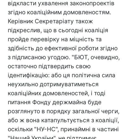
відкласти ухвалення законопроектів
згідно коаліційним домовленостям.
Керівник Секретаріату також
підкреслив, що в сьогодні коаліція
пройде перевірку на міцність та
здібність до ефективної роботи згідно
з підписаною угодою. "БЮТ, очевидно,
остаточно підтвердить свою
ідентифікацію: або ця політична сила
неухильно дотримуватиметься
коаліційних домовленостей, і тоді
питання Фонду держмайна буде
розглянуто в порядку загальної черги,
або ж вона катапультується з коаліції,
оскільки "НУ-НС", принаймні в частині
"Наший України", не підтримує