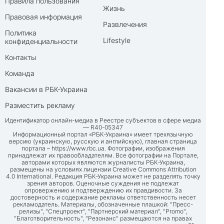
Правила пользования
Жизнь
Правовая информация
Развлечения
Политика
Lifestyle
конфиденциальности
Контакты
Команда
Вакансии в РБК-Украина
Разместить рекламу
Идентификатор онлайн-медиа в Реестре субъектов в сфере медиа
— R40-05347
Информационный портал «РБК-Украина» имеет трехязычную
версию (украинскую, русскую и английскую), главная страница
портала –
https://www.rbc.ua
. Фотографии, изображения
принадлежат их правообладателям. Все фотографии на Портале,
авторами которых являются журналисты РБК-Украина,
размещены на условиях лицензии Creative Commons Attribution
4.0 International. Редакция РБК-Украина может не разделять точку
зрения авторов. Оценочные суждения не подлежат
опровержению и подтверждению их правдивости. За
достоверность и содержание рекламы ответственность несет
рекламодатель. Материалы, обозначенные плашкой: "Пресс-
релизы", "Спецпроект", "Партнерский материал", "Promo",
"Благотворительность", "Резонанс" размещаются на правах