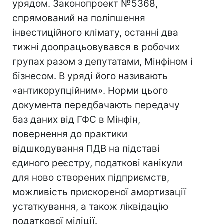
урядом. Законопроект №5368,
спрямований на поліпшення
інвестиційного клімату, останні два
тижні доопрацьовувався в робочих
групах разом з депутатами, Мінфіном і
бізнесом. В уряді його називають
«антикорупційним». Норми цього
документа передбачають передачу
баз даних від ГФС в Мінфін,
повернення до практики
відшкодування ПДВ на підставі
єдиного реєстру, податкові канікули
для ново створених підприємств,
можливість прискореної амортизації
устаткування, а також ліквідацію
податкової міліції.