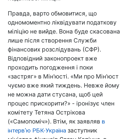
Правда, варто обмовитися, що
одномоментно ліквідувати податкову
міліцію не вийде. Вона буде скасована
лише після створення Служби
фінансових розслідувань (СФР).
Відповідний законопроект вже
проходить погодження і поки
«застряг» в Мін'юсті. «Ми про Мін'юст
чуємо вже який тиждень. Невже йому
не можна дати стусана, щоб цей
процес прискорити?» - іронізує член
комітету Тетяна Острікова
(«Самопоміч»). Втім, як заявляв
в
інтерв'ю РБК-Україна
заступник