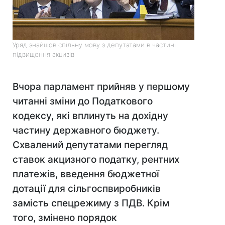
Уряд знайшов спільну мову з депутатами в частині
підвищення акцизів
Вчора парламент прийняв у першому
читанні зміни до Податкового
кодексу, які вплинуть на дохідну
частину державного бюджету.
Схвалений депутатами перегляд
ставок акцизного податку, рентних
платежів, введення бюджетної
дотації для сільгоспвиробників
замість спецрежиму з ПДВ. Крім
того, змінено порядок