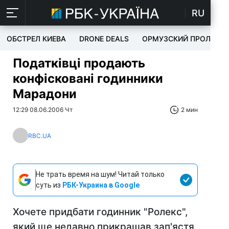
RU
ОБСТРЕЛ КИЕВА
DRONE DEALS
ОРМУЗСКИЙ ПРОЛИВ
Податківці продають
конфісковані годинники
Марадони
12:29 08.06.2006 Чт
2 мин
RBC.UA
Не трать время на шум! Читай только
суть из
РБК-Украина в Google
Хочете придбати годинник "Ролекс",
який ще недавно прикрашав зап'ястя