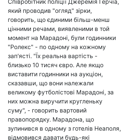
Співробітник поліції Джеремія Герчіа,
який проводив "огляд" зірки,
говорить, що єдиними більш-менш
цінними речами, виявленими в той
момент на Марадоні, були годинники
"Ролекс" - по одному на кожному
зап'ясті. "Їх реальна вартість -
близько 10 тисяч євро. Але якщо
виставити годинники на аукціон,
сказавши, що вони належали
великому футболістові Марадоні, за
них можна виручити кругленьку
суму", - говорить вартовий
правопорядку. Марадона, що
зупинився в одному з готелів Неаполя,
відмовився давати будь-які