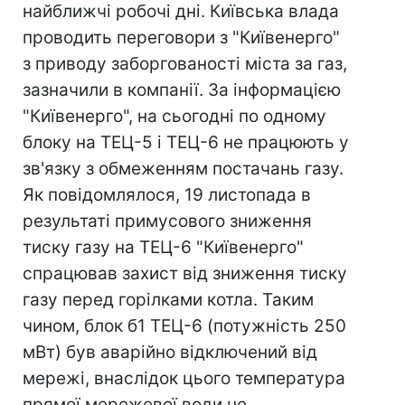
найближчі робочі дні. Київська влада
проводить переговори з "Київенерго"
з приводу заборгованості міста за газ,
зазначили в компанії. За інформацією
"Київенерго", на сьогодні по одному
блоку на ТЕЦ-5 і ТЕЦ-6 не працюють у
зв'язку з обмеженням постачань газу.
Як повідомлялося, 19 листопада в
результаті примусового зниження
тиску газу на ТЕЦ-6 "Київенерго"
спрацював захист від зниження тиску
газу перед горілками котла. Таким
чином, блок б1 ТЕЦ-6 (потужність 250
мВт) був аварійно відключений від
мережі, внаслідок цього температура
прямої мережевої води не