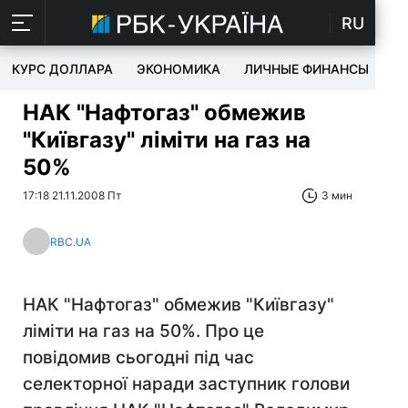
RU
КУРС ДОЛЛАРА
ЭКОНОМИКА
ЛИЧНЫЕ ФИНАНСЫ
T
НАК "Нафтогаз" обмежив
"Київгазу" ліміти на газ на
50%
17:18 21.11.2008 Пт
3 мин
RBC.UA
НАК "Нафтогаз" обмежив "Київгазу"
ліміти на газ на 50%. Про це
повідомив сьогодні під час
селекторної наради заступник голови