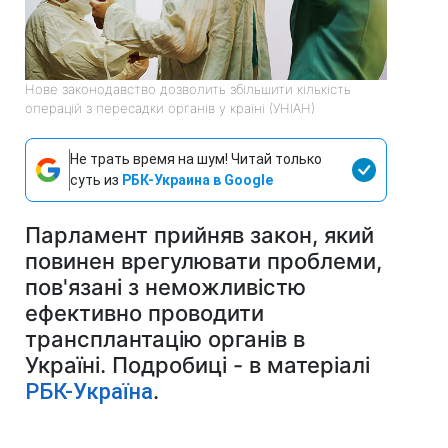
Нове законодавство дозволить збільшити кількість
операцій з пересадки органів у країні (УНІАН)
Не трать время на шум! Читай только
суть из
РБК-Украина в Google
Парламент прийняв закон, який
повинен врегулювати проблеми,
пов'язані з неможливістю
ефективно проводити
трансплантацію органів в
Україні. Подробиці - в матеріалі
.
РБК-Україна