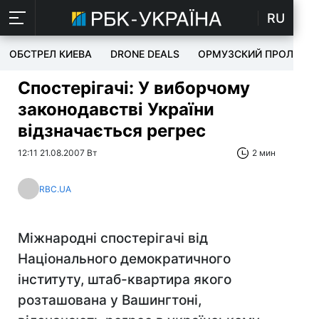
RU
ОБСТРЕЛ КИЕВА
DRONE DEALS
ОРМУЗСКИЙ ПРОЛИВ
Спостерігачі: У виборчому
законодавстві України
відзначається регрес
12:11 21.08.2007 Вт
2 мин
RBC.UA
Міжнародні спостерігачі від
Національного демократичного
інституту, штаб-квартира якого
розташована у Вашингтоні,