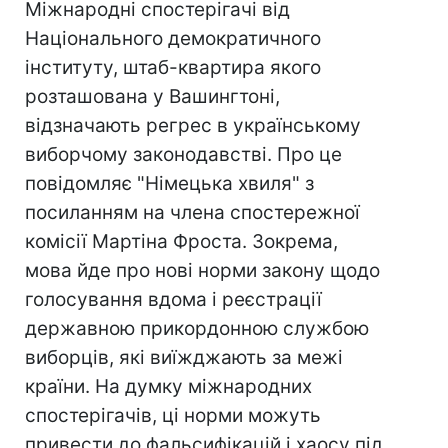
Міжнародні спостерігачі від
Національного демократичного
інституту, штаб-квартира якого
розташована у Вашингтоні,
відзначають регрес в українському
виборчому законодавстві. Про це
повідомляє "Німецька хвиля" з
посиланням на члена спостережної
комісії Мартіна Фроста. Зокрема,
мова йде про нові норми закону щодо
голосування вдома і реєстрації
державною прикордонною службою
виборців, які виїжджають за межі
країни. На думку міжнародних
спостерігачів, ці норми можуть
привести до фальсифікацій і хаосу під