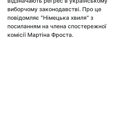
відзначають регрес в українському
виборчому законодавстві. Про це
повідомляє "Німецька хвиля" з
посиланням на члена спостережної
комісії Мартіна Фроста.