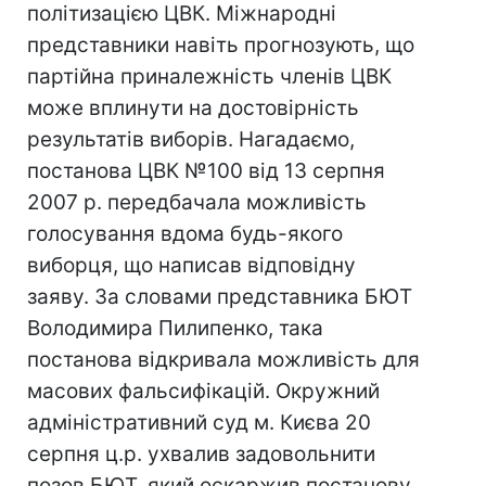
політизацією ЦВК. Міжнародні
представники навіть прогнозують, що
партійна приналежність членів ЦВК
може вплинути на достовірність
результатів виборів. Нагадаємо,
постанова ЦВК №100 від 13 серпня
2007 р. передбачала можливість
голосування вдома будь-якого
виборця, що написав відповідну
заяву. За словами представника БЮТ
Володимира Пилипенко, така
постанова відкривала можливість для
масових фальсифікацій. Окружний
адміністративний суд м. Києва 20
серпня ц.р. ухвалив задовольнити
позов БЮТ, який оскаржив постанову