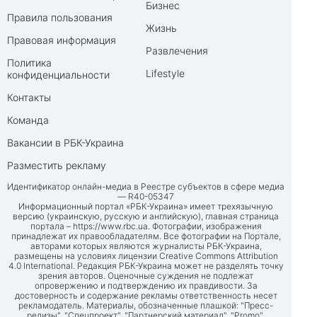
Бизнес
Правила пользования
Жизнь
Правовая информация
Развлечения
Политика
Lifestyle
конфиденциальности
Контакты
Команда
Вакансии в РБК-Украина
Разместить рекламу
Идентификатор онлайн-медиа в Реестре субъектов в сфере медиа
— R40-05347
Информационный портал «РБК-Украина» имеет трехязычную
версию (украинскую, русскую и английскую), главная страница
портала –
https://www.rbc.ua
. Фотографии, изображения
принадлежат их правообладателям. Все фотографии на Портале,
авторами которых являются журналисты РБК-Украина,
размещены на условиях лицензии Creative Commons Attribution
4.0 International. Редакция РБК-Украина может не разделять точку
зрения авторов. Оценочные суждения не подлежат
опровержению и подтверждению их правдивости. За
достоверность и содержание рекламы ответственность несет
рекламодатель. Материалы, обозначенные плашкой: "Пресс-
релизы", "Спецпроект", "Партнерский материал", "Promo",