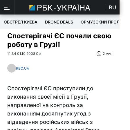
RU
ОБСТРЕЛ КИЕВА
DRONE DEALS
ОРМУЗСКИЙ ПРОЛИВ
Спостерігачі ЄС почали свою
роботу в Грузії
11:34 01.10.2008 Ср
2 мин
RBC.UA
Спостерігачі ЄС приступили до
виконання своєї місії в Грузії,
направленої на контроль за
виконанням досягнутих угод з
відведення російських військ з